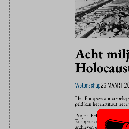
Acht milj
Holocaus
Wetenschap
26 MAART 2
Het Europese onderzoeksp
geld kan het instituut het
Project EHRI (
European Ho
Europese subsidie van zeve
archieven en collecties ove