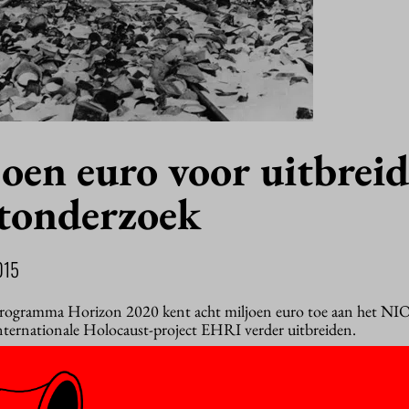
oen euro voor uitbrei
tonderzoek
015
rogramma Horizon 2020 kent acht miljoen euro toe aan het NI
 internationale Holocaust-project EHRI verder uitbreiden.
locaust Research Infrastructure
) ging vier jaar geleden van start
n miljoen euro. Het resultaat, een
online portal
die toegang geeft 
r de Holocaust uit 51 landen, wordt vandaag gepresenteerd in Berl