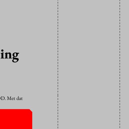
ding
OD. Met dat
 met een
tot
ijn.