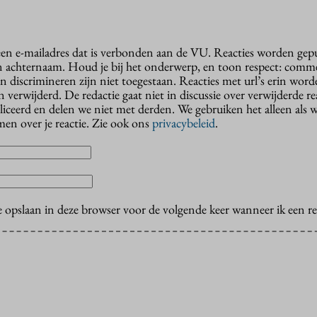
 een e-mailadres dat is verbonden aan de VU. Reacties worden gep
n achternaam. Houd je bij het onderwerp, en toon respect: comme
n discrimineren zijn niet toegestaan. Reacties met url’s erin wor
erwijderd. De redactie gaat niet in discussie over verwijderde reac
liceerd en delen we niet met derden. We gebruiken het alleen als 
en over je reactie. Zie ook ons
privacybeleid
.
e opslaan in deze browser voor de volgende keer wanneer ik een rea