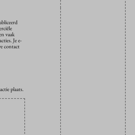
ubliceerd
rciële
den vaak
ties. Je e-
we contact
ctie plaats.