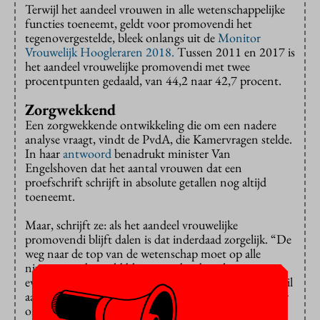
Terwijl het aandeel vrouwen in alle wetenschappelijke
functies toeneemt, geldt voor promovendi het
tegenovergestelde, bleek onlangs uit de
Monitor
Vrouwelijk Hoogleraren 2018.
Tussen 2011 en 2017 is
het aandeel vrouwelijke promovendi met twee
procentpunten gedaald, van 44,2 naar 42,7 procent.
Zorgwekkend
Een zorgwekkende ontwikkeling die om een nadere
analyse vraagt, vindt de PvdA, die Kamervragen stelde.
In haar
antwoord
benadrukt minister Van
Engelshoven dat het aantal vrouwen dat een
proefschrift schrijft in absolute getallen nog altijd
toeneemt.
Maar, schrijft ze: als het aandeel vrouwelijke
promovendi blijft dalen is dat inderdaad zorgelijk. “De
weg naar de top van de wetenschap moet op alle
niveaus goed gevuld blijven, anders bereiken we geen
evenredige verdeling van mannen en vrouwen.” Ze wil
aan de hand van de cijfers over 2018 bepalen of nader
onderzoek nodig is.