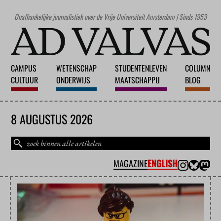
Onafhankelijke journalistiek over de Vrije Universiteit Amsterdam | Sinds 1953
CAMPUS
WETENSCHAP
STUDENTENLEVEN
COLUMN
CULTUUR
ONDERWIJS
MAATSCHAPPIJ
BLOG
8 AUGUSTUS 2026
MAGAZINE
ENGLISH