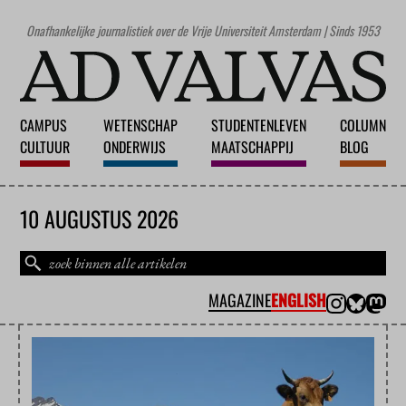
Onafhankelijke journalistiek over de Vrije Universiteit Amsterdam | Sinds 1953
CAMPUS
WETENSCHAP
STUDENTENLEVEN
COLUMN
CULTUUR
ONDERWIJS
MAATSCHAPPIJ
BLOG
10 AUGUSTUS 2026
MAGAZINE
ENGLISH