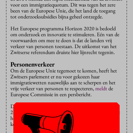
voor een immigratiequotum. Dit was tegen het zere
been van de Europese Unie, die het land de toegang
tot onderzoeksubsidies bijna geheel ontzegde.
Het Europese programma Horizon 2020 is bedoeld
om onderzoek en innovatie te stimuleren. Eén van de
voorwaarden om mee te doen is dat de landen vrij
verkeer van personen toestaan. De uitkomst van het
Zwitserse referendum druiste hier lijnrecht tegenin.
P
ersonenverkeer
Om de Europese Unie tegemoet te komen, heeft het
Zwitsers parlement er nu voor gekozen haar
immigratiewetten nauwelijks aan te scherpen en het
vrije verkeer van personen te respecteren,
meldt
de
Europese Commissie in een persbericht.
Door deze beslissing kan Zwitserland vanaf 1 januari
2017 toch een geassocieerd lidmaatschap aangaan met
het Horizon 2020-programma en zo in aanmerking
komen voor Europese onderzoeksubsidies.