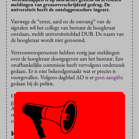
meldingen van grensoverschrijdend gedrag. De
universiteit heeft de ontslagprocedure ingezet.
Vanwege de “ernst, aard en de omvang” van de
signalen wil het college van bestuur de hoogleraar
ontslaan, meldt universiteitsblad DUB. De naam van
de hoogleraar wordt niet genoemd.
Vertrouwenspersonen hebben vorig jaar meldingen
over de hoogleraar doorgegeven aan het bestuur. Een
onafhankelijke commissie heeft vervolgens onderzoek
gedaan. Er is niet bekendgemaakt wat er precies is
voorgevallen. Volgens dagblad AD is er
geen aangifte
gedaan bij de politie.
Het ontslag past in een reeks berichten rond
grensoverschrijdend gedrag in de wetenschap.
Afgelopen oktober kwamen een Leidse hoogleraar
sterrenkunde en een Leuvense hoogleraar
onderwijskunde in het nieuws.
KNAW