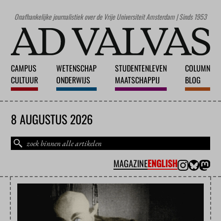
Onafhankelijke journalistiek over de Vrije Universiteit Amsterdam | Sinds 1953
CAMPUS
WETENSCHAP
STUDENTENLEVEN
COLUMN
CULTUUR
ONDERWIJS
MAATSCHAPPIJ
BLOG
8 AUGUSTUS 2026
MAGAZINE
ENGLISH