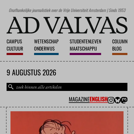
Onafhankelijke journalistiek over de Vrije Universiteit Amsterdam | Sinds 1953
CAMPUS
WETENSCHAP
STUDENTENLEVEN
COLUMN
CULTUUR
ONDERWIJS
MAATSCHAPPIJ
BLOG
9 AUGUSTUS 2026
MAGAZINE
ENGLISH