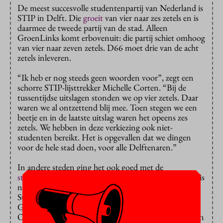
De meest succesvolle studentenpartij van Nederland is
STIP in Delft. Die
groeit
van vier naar zes zetels en is
daarmee de tweede partij van de stad. Alleen
GroenLinks komt erbovenuit: die partij schiet omhoog
van vier naar zeven zetels. D66 moet drie van de acht
zetels inleveren.
“Ik heb er nog steeds geen woorden voor”, zegt een
schorre STIP-lijsttrekker Michelle Corten. “Bij de
tussentijdse uitslagen stonden we op vier zetels. Daar
waren we al ontzettend blij mee. Toen stegen we een
beetje en in de laatste uitslag waren het opeens zes
zetels. We hebben in deze verkiezing ook niet-
studenten bereikt. Het is opgevallen dat we dingen
voor de hele stad doen, voor alle Delftenaren.”
In andere steden ging het ook goed met de
studentenpartijen
. De definitieve uitslag van Utrecht is
nog niet binnen, maar volgens de tussenstand stijgt
Student & Starter van één naar twee zetels.
GroenLinks wordt er de grootste met twaalf zetels.
Ook hier krijgt D66 een klap: de partij zakt van dertien