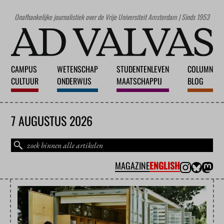
Onafhankelijke journalistiek over de Vrije Universiteit Amsterdam | Sinds 1953
CAMPUS
WETENSCHAP
STUDENTENLEVEN
COLUMN
CULTUUR
ONDERWIJS
MAATSCHAPPIJ
BLOG
7 AUGUSTUS 2026
MAGAZINE
ENGLISH