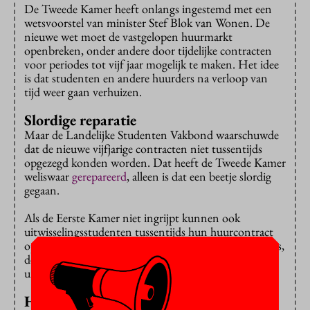
De Tweede Kamer heeft onlangs ingestemd met een
wetsvoorstel van minister Stef Blok van Wonen. De
nieuwe wet moet de vastgelopen huurmarkt
openbreken, onder andere door tijdelijke contracten
voor periodes tot vijf jaar mogelijk te maken. Het idee
is dat studenten en andere huurders na verloop van
tijd weer gaan verhuizen.
Slordige reparatie
Maar de Landelijke Studenten Vakbond waarschuwde
dat de nieuwe vijfjarige contracten niet tussentijds
opgezegd konden worden. Dat heeft de Tweede Kamer
weliswaar
gerepareerd
, alleen is dat een beetje slordig
gegaan.
Als de Eerste Kamer niet ingrijpt kunnen ook
uitwisselingsstudenten tussentijds hun huurcontract
opzeggen. En dat is een probleem,
waarschuwt
Kences,
de koepel van studentenhuisvesters, samen met de
universiteiten en hogescholen.
Huurafspraken