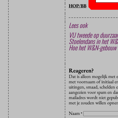
HOP/BB
Lees ook
VU tweede op duurzaam
Stoelendans in het W
Hoe het W&N-gebouw na
Reageren?
Dat is alleen mogelijk met
met voornaam of initiaal e
uitingen, smaad, schelden e
aangezien voor spam en dan v
mailadres wordt niet gepub
met je zouden willen opnem
Naam
*