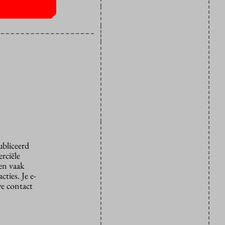
ubliceerd
rciële
den vaak
ties. Je e-
we contact