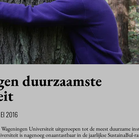
gen duurzaamste
eit
EI 2016
 is Wageningen Universiteit uitgeroepen tot de meest duurzame ins
versiteit is nagenoeg onaantastbaar in de jaarlijkse SustainaBul-ra