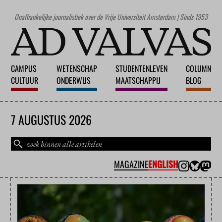
Onafhankelijke journalistiek over de Vrije Universiteit Amsterdam | Sinds 1953
CAMPUS
WETENSCHAP
STUDENTENLEVEN
COLUMN
CULTUUR
ONDERWIJS
MAATSCHAPPIJ
BLOG
7 AUGUSTUS 2026
MAGAZINE
ENGLISH