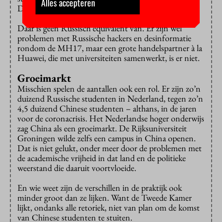
Alles accepteren
De Kamer stelt er allemaal vragen over.
Daar is geen Russisch equivalent van. Er zijn wel
problemen met Russische hackers en desinformatie
rondom de MH17, maar een grote handelspartner à la
Huawei, die met universiteiten samenwerkt, is er niet.
Groeimarkt
Misschien spelen de aantallen ook een rol. Er zijn zo’n
duizend Russische studenten in Nederland, tegen zo’n
4,5 duizend Chinese studenten – althans, in de jaren
voor de coronacrisis. Het Nederlandse hoger onderwijs
zag China als een groeimarkt. De Rijksuniversiteit
Groningen wilde zelfs een campus in China openen.
Dat is niet gelukt, onder meer door de problemen met
de academische vrijheid in dat land en de politieke
weerstand die daaruit voortvloeide.
En wie weet zijn de verschillen in de praktijk ook
minder groot dan ze lijken. Want de Tweede Kamer
lijkt, ondanks alle retoriek, niet van plan om de komst
van Chinese studenten te stuiten.