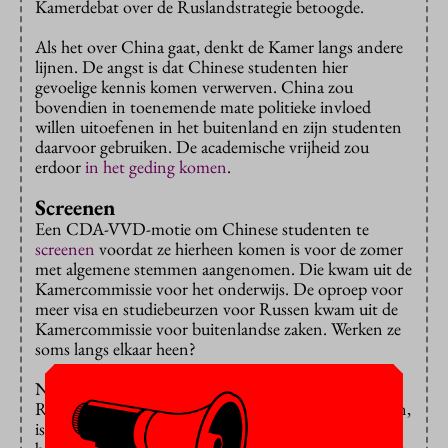
Kamerdebat over de Ruslandstrategie betoogde.
Als het over China gaat, denkt de Kamer langs andere
lijnen. De angst is dat Chinese studenten hier
gevoelige kennis komen verwerven. China zou
bovendien in toenemende mate politieke invloed
willen uitoefenen in het buitenland en zijn studenten
daarvoor gebruiken. De academische vrijheid zou
erdoor
in het geding komen
.
Screenen
Een CDA-VVD-motie om Chinese studenten te
screenen
voordat ze hierheen komen is voor de zomer
met algemene stemmen aangenomen. Die kwam uit de
Kamercommissie voor het onderwijs. De oproep voor
meer visa en studiebeurzen voor Russen kwam uit de
Kamercommissie voor buitenlandse zaken. Werken ze
soms langs elkaar heen?
Nee, zegt Sjoerdsma van D66, zo zit het niet. Als
Russische studenten en onderzoekers hierheen komen,
is er inderdaad een risico op spionage en politieke