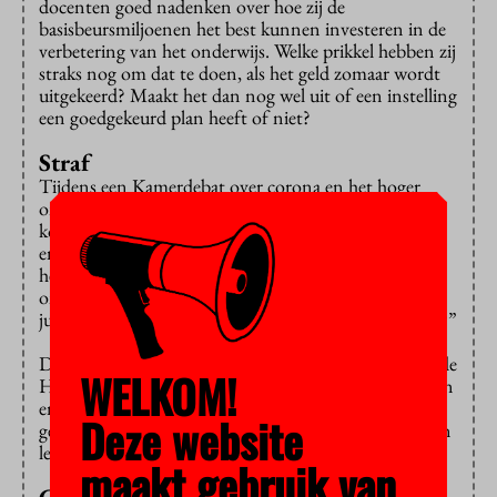
docenten goed nadenken over hoe zij de
basisbeursmiljoenen het best kunnen investeren in de
verbetering van het onderwijs. Welke prikkel hebben zij
straks nog om dat te doen, als het geld zomaar wordt
uitgekeerd? Maakt het dan nog wel uit of een instelling
een goedgekeurd plan heeft of niet?
Straf
Tijdens een Kamerdebat over corona en het hoger
onderwijs leidde het onderwerp woensdag tot een
korte woordenwisseling tussen Jan Paternotte (D66)
en Rudmer Heerema (VDD). “Instellingen hebben
herculeswerk geleverd om te zorgen dat het onderwijs
online door kon gaan”, zei Paternotte. “Wilt u hen
juist in deze tijd straffen door hen geld te onthouden?”
De kwaliteitsafspraken zijn er niet voor niets, reageerde
WELKOM!
Heerema. “Het doel is beter onderwijs voor studenten
en daar hebben de instellingen nu ruim de tijd voor
Deze website
gehad. Dan vinden wij dat ze die kwaliteit ook moeten
leveren.”
maakt gebruik van