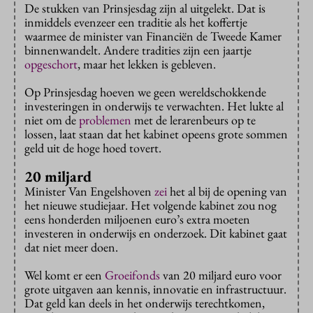
De stukken van Prinsjesdag zijn al uitgelekt. Dat is
inmiddels evenzeer een traditie als het koffertje
waarmee de minister van Financiën de Tweede Kamer
binnenwandelt. Andere tradities zijn een jaartje
opgeschort
, maar het lekken is gebleven.
Op Prinsjesdag hoeven we geen wereldschokkende
investeringen in onderwijs te verwachten. Het lukte al
niet om de
problemen
met de lerarenbeurs op te
lossen, laat staan dat het kabinet opeens grote sommen
geld uit de hoge hoed tovert.
20 miljard
Minister Van Engelshoven
zei
het al bij de opening van
het nieuwe studiejaar. Het volgende kabinet zou nog
eens honderden miljoenen euro’s extra moeten
investeren in onderwijs en onderzoek. Dit kabinet gaat
dat niet meer doen.
Wel komt er een
Groeifonds
van 20 miljard euro voor
grote uitgaven aan kennis, innovatie en infrastructuur.
Dat geld kan deels in het onderwijs terechtkomen,