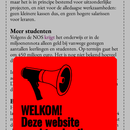
maar het is in principe bestemd voor uitzonderlijke
projecten, en niet voor de alledaagse werkzaamheden:
geen kleinere kassen dus, en geen hogere salarissen
voor leraren.
Meer studenten
Volgens de NOS
krijgt
het onderwijs er in de
miljoenennota alleen geld bij vanwege gestegen
aantallen leerlingen en studenten. Op termijn gaat het
om 450 miljoen euro. Het is nog niet bekend hoeveel
daarvan naar het hoger onderwijs gaat.
Inderdaad telt het hoger onderwijs voor de zevende
achtereenvolgende keer meer studenten dan
verwacht
.
Dat levert financieel gesproken altijd problemen op en
dat maakt het politiek interessant.
Bezuiniging
WELKOM!
Het vorige kabinet van VVD en PvdA had in zijn
laatste jaar ook zo’n
tegenvaller
en kon het gat van 244
Deze website
miljoen euro naar eigen zeggen niet dekken. Dat moest
de volgende coalitie maar doen. De PvdA had het toch