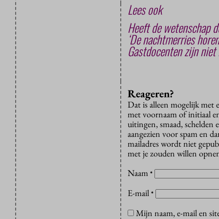
Lees ook
Heeft de wetenschap de
‘De nachtmerries horen 
Gastdocenten zijn niet 
Reageren?
Dat is alleen mogelijk met
met voornaam of initiaal e
uitingen, smaad, schelden e
aangezien voor spam en dan v
mailadres wordt niet gepub
met je zouden willen opnem
Naam
*
E-mail
*
Mijn naam, e-mail en sit