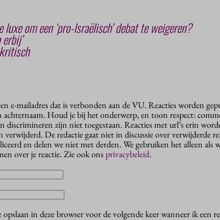
 luxe om een ‘pro-Israëlisch’ debat te weigeren?
erbij’
kritisch
 een e-mailadres dat is verbonden aan de VU. Reacties worden gep
n achternaam. Houd je bij het onderwerp, en toon respect: comme
n discrimineren zijn niet toegestaan. Reacties met url’s erin wor
erwijderd. De redactie gaat niet in discussie over verwijderde reac
liceerd en delen we niet met derden. We gebruiken het alleen als 
en over je reactie. Zie ook ons
privacybeleid
.
e opslaan in deze browser voor de volgende keer wanneer ik een rea