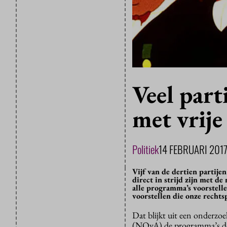
Veel part
met vrije
Politiek
14 FEBRUARI 201
Vijf van de dertien partij
direct in strijd zijn met 
alle programma’s voorstell
voorstellen die onze rechts
Dat blijkt uit een onderzo
(NOvA) de programma’s doo