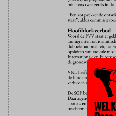
minstens twee zetels in d
“Een zorgwekkende ontwikke
staat”, aldus commissievoo
Hoofddoekverbod
Vooral de PVV staat er gek
immigranten uit islamitisc
dubbele nationaliteit, het v
opsluiten van radicale mosl
Internationale en Europese 
de grondwettelijke godsdien
VNL heeft soortgelijke dis
de fundamentele mensenrec
verbieden en discrimineert
De SGP bedreigt het zelfbe
Daartegenover staat GroenL
WELK
abortus en euthanasie helem
bescherming van het recht