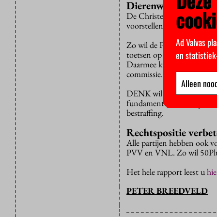
Deze 
Dierenwelzijn en d
cooki
De ChristenUnie heeft als en
voorstellen die dat kunnen 
Ad Valvas pla
Zo wil de Partij voor de D
en statistie
toetsen op dierenwelzijn en
Daarmee kunnen die kwekeri
commissie.
Alleen nood
DENK wil kindermisbruikers
fundamentele recht op lich
bestraffing.
Rechtspositie verbe
Alle partijen hebben ook vo
PVV en VNL. Zo wil 50Plus 
Het hele rapport leest u
hie
PETER BREEDVELD