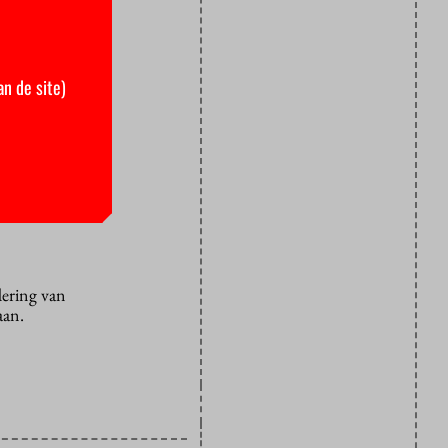
taat of
an de site)
elijk
neren.
 de
nde
dering van
aan.