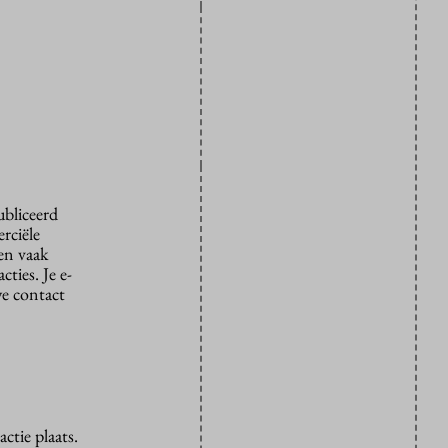
ubliceerd
rciële
den vaak
ties. Je e-
we contact
ctie plaats.