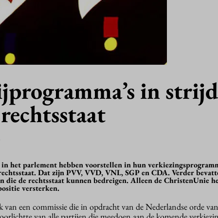
ijprogramma’s in strij
 rechtsstaat
7
en in het parlement hebben voorstellen in hun verkiezingsprogramm
de rechtsstaat. Dat zijn PVV, VVD, VNL, SGP en CDA. Verder bevatt
en die de rechtsstaat kunnen bedreigen. Alleen de ChristenUnie he
positie versterken.
ek van een commissie die in opdracht van de Nederlandse orde va
rlichtte van alle partijen die meedoen aan de komende verkiezi