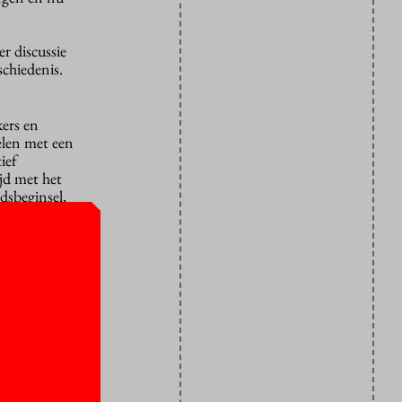
r discussie
chiedenis.
kers en
elen met een
ief
ijd met het
dsbeginsel,
e.
 morrelt aan
eld
ft door
 over de