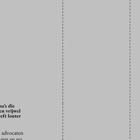
d
a’s die
en vrijwel
eft louter
n advocaten
ngen en nu