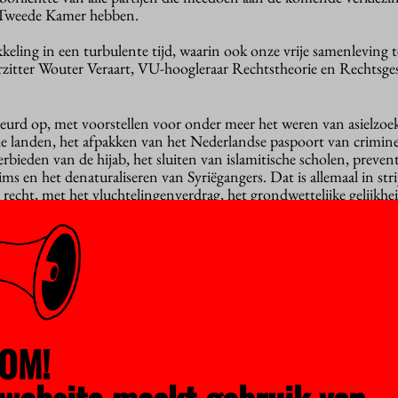
e Tweede Kamer hebben.
ling in een turbulente tijd, waarin ook onze vrije samenleving te
rzitter Wouter Veraart, VU-hoogleraar Rechtstheorie en Rechtsges
leurd op, met voorstellen voor onder meer het weren van asielzoe
he landen, het afpakken van het Nederlandse paspoort van crimin
erbieden van de hijab, het sluiten van islamitische scholen, prevent
ims en het denaturaliseren van Syriëgangers. Dat is allemaal in str
recht, met het vluchtelingenverdrag, het grondwettelijke gelijkhei
stvrijheid en het recht op een behoorlijk proces, zegt de commissi
criminerende voorstellen jegens moslims en jihadisten en de VVD
hten. Het CDA wil financiering van moskees met buitenlands g
 moslims dus ten opzichte van andere levensbeschouwingen.
schikkingsrecht van de vrouw met een volledig abortusverbod.
inks, die zich volgens de commissie in gevaarlijk vaarwater begee
OM!
aal uit het wetboek van strafrecht te halen, zonder iets te zeggen
 op leven van kwetsbare ouderen en het ongeboren kind.