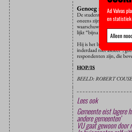
Genoeg respondente
Ad Valvas pla
De studentenvakbond kan z
en statistie
oneens zijn met de regels,
waarschuwing dat er straks
lijkt “bijna een dreigement”
Alleen nood
Hij is het bovendien oneens
inderdaad niet aselect”, ge
respondenten zijn, die bove
HOP/IS
BEELD: ROBERT COUS
Lees ook
Gemeente eist lagere h
andere gemeenten’
VU gaat gewoon door me