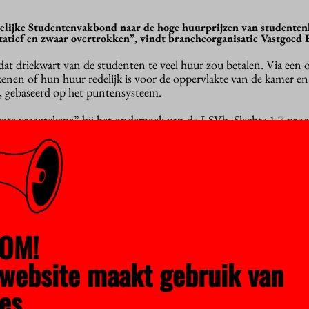
elijke Studentenvakbond naar de hoge huurprijzen van studenten
ntatief en zwaar overtrokken”, vindt brancheorganisatie Vastgoed 
at driekwart van de studenten te veel huur zou betalen. Via een 
nen of hun huur redelijk is voor de oppervlakte van de kamer en
, gebaseerd op het puntensysteem.
ote vraagtekens” bij het onderzoek van de LSVb. Slechts 1,7 proc
t de huurcheck gedaan waarop de studentenbond zich baseert. Da
teekproef noemen, vindt de brancheorganisatie.
n graag in het centrum van de stad wonen. Dat kost nu eenmaal m
“vermaledijde” puntenstelsel houdt daar helemaal geen rekening m
meetlat. Dat klopt niet, vindt de vereniging. “Het is een typisch v
doet aan de maatschappelijke werkelijkheid.”
OM!
en dat het steeds minder aantrekkelijk wordt om te investeren in
website maakt gebruik van
wt Vastgoed Belang. De eerste signalen van kamerverhuurders di
uwen naar zelfstandige woningen voor de vrije huursector hebb
es.
 het persbericht.