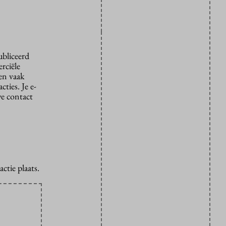
ubliceerd
rciële
den vaak
ties. Je e-
we contact
ctie plaats.