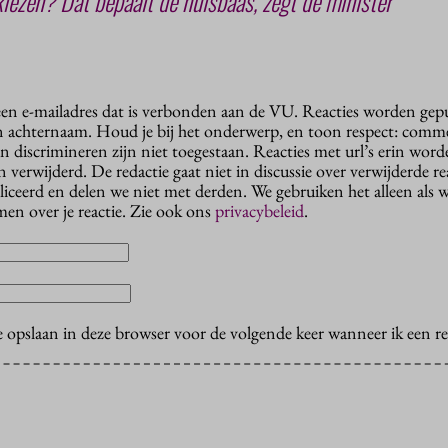
kiezen? Dat bepaalt de huisbaas, zegt de minister
 een e-mailadres dat is verbonden aan de VU. Reacties worden gep
n achternaam. Houd je bij het onderwerp, en toon respect: comme
n discrimineren zijn niet toegestaan. Reacties met url’s erin wor
erwijderd. De redactie gaat niet in discussie over verwijderde reac
liceerd en delen we niet met derden. We gebruiken het alleen als 
en over je reactie. Zie ook ons
privacybeleid
.
e opslaan in deze browser voor de volgende keer wanneer ik een rea