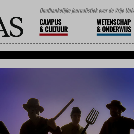
Onafhankelijke journalistiek over de Vrije Un
CAMPUS
WETENSCHAP
&
CULTUUR
&
ONDERWIJS