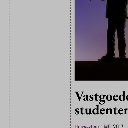
Vastgoed
studente
Huisvesting
11 MEI 2017