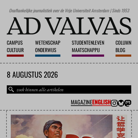
Onafhankelijke journalistiek over de Vrije Universiteit Amsterdam | Sinds 1953
CAMPUS
WETENSCHAP
STUDENTENLEVEN
COLUMN
CULTUUR
ONDERWIJS
MAATSCHAPPIJ
BLOG
8 AUGUSTUS 2026
MAGAZINE
ENGLISH