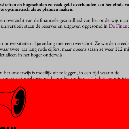
siteiten en hogescholen zo vaak geld overhouden aan het einde va
 te optimistisch als ze plannen maken.
 een overzicht van de financiële gezondheid van het onderwijs naa
 universiteit staan de reserves en uitgaven opgesomd in
De Financi
n universiteiten al jarenlang met een overschot. Ze worden steeds
aar twee jaar lang rode cijfers, maar opeens staan ze weer 112 mi
iet alleen in het hoger onderwijs.
het onderwijs is moeilijk uit te leggen, in een tijd waarin de
kt om structureel meer geld voor het onderwijs”,
schrijven
ministe
tie. “Het baart ons dan ook zorgen dat er geld op de plank blijft
au Oberon
uitzoeken
hoe het toch kon gebeuren. Sommige oorzak
t de politiek soms aan het eind van het jaar een smak geld overm
niet meer uitgegeven kan worden en even op de plank blijft liggen