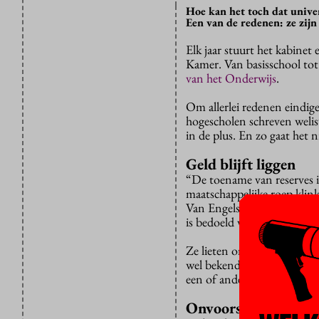
Hoe kan het toch dat univer
Een van de redenen: ze zijn
Elk jaar stuurt het kabinet
Kamer. Van basisschool tot
van het Onderwijs
.
Om allerlei redenen eindige
hogescholen schreven welisw
in de plus. En zo gaat het n
Geld blijft liggen
“De toename van reserves in 
maatschappelijke roep klin
Van Engelshoven in hun reac
is bedoeld voor onderwijs.”
Ze lieten onderzoeksbure
wel bekend, bijvoorbeeld da
een of ander doel, dat dan 
Onvoorspelbaar