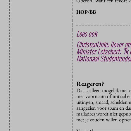
Oberon. Want een tekort ka
HOP/BB
Lees ook
ChristenUnie: liever g
Minister Letschert: ‘Ik
Nationaal Studentendeb
Reageren?
Dat is alleen mogelijk met
met voornaam of initiaal e
uitingen, smaad, schelden e
aangezien voor spam en dan v
mailadres wordt niet gepub
met je zouden willen opnem