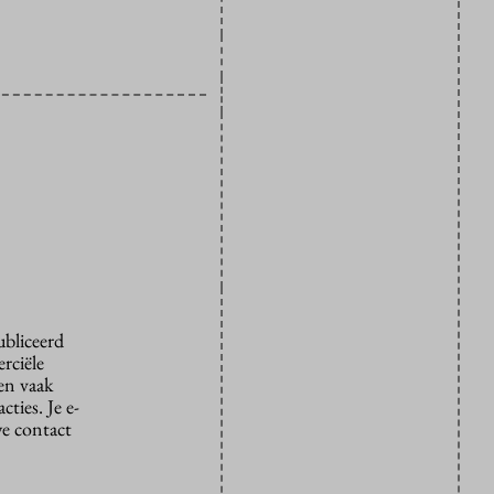
ubliceerd
rciële
den vaak
ties. Je e-
we contact