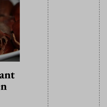
want
en