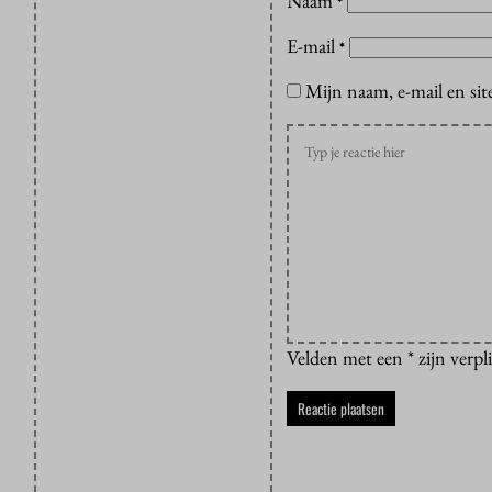
Naam
*
E-mail
*
Mijn naam, e-mail en sit
Velden met een * zijn verpl