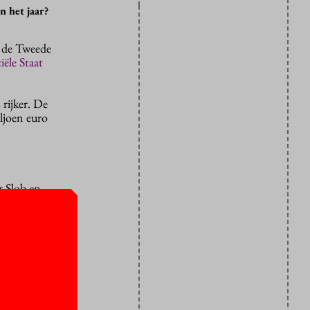
n het jaar?
r de Tweede
ële Staat
 rijker. De
ljoen euro
r Slob en
 liggen dat
en waren
aakt voor
.