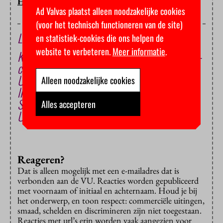
HOP/HC
Ad Valvas plaatst alleen noodzakelijke cookies
(voor het technisch functioneren van de site)
Lees ook
en statistiek-cookies die ons helpen de
website te verbeteren.
Meer informatie
.
Komen er Oekraïense vluchtelingen op de VU-
campus wonen?
Universiteiten laten geen ‘geld op de plank
Alleen noodzakelijke cookies
liggen’
Studenten vinden hun weg in het Nieuwe
Alles accepteren
Universiteitsgebouw
Reageren?
Dat is alleen mogelijk met een e-mailadres dat is
verbonden aan de VU. Reacties worden gepubliceerd
met voornaam of initiaal en achternaam. Houd je bij
het onderwerp, en toon respect: commerciële uitingen,
smaad, schelden en discrimineren zijn niet toegestaan.
Reacties met url’s erin worden vaak aangezien voor