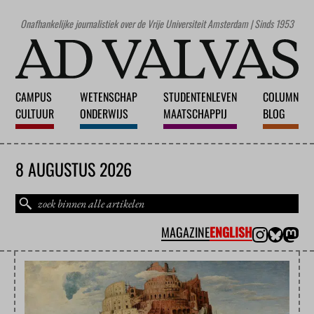
Onafhankelijke journalistiek over de Vrije Universiteit Amsterdam | Sinds 1953
CAMPUS
WETENSCHAP
STUDENTENLEVEN
COLUMN
CULTUUR
ONDERWIJS
MAATSCHAPPIJ
BLOG
8 AUGUSTUS 2026
MAGAZINE
ENGLISH