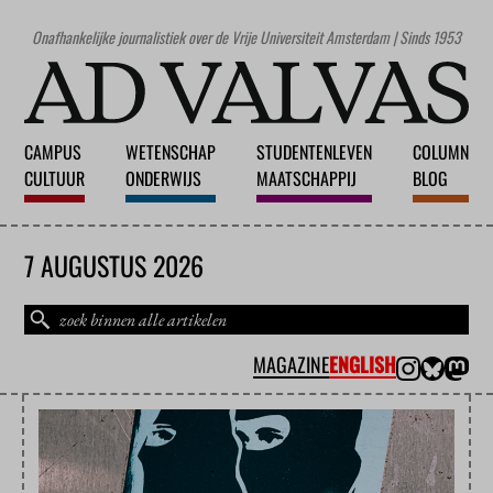
Onafhankelijke journalistiek over de Vrije Universiteit Amsterdam | Sinds 1953
CAMPUS
WETENSCHAP
STUDENTENLEVEN
COLUMN
CULTUUR
ONDERWIJS
MAATSCHAPPIJ
BLOG
7 AUGUSTUS 2026
MAGAZINE
ENGLISH