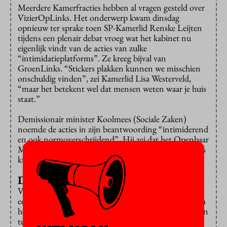
Meerdere Kamerfracties hebben al vragen gesteld over
VizierOpLinks. Het onderwerp kwam dinsdag
opnieuw ter sprake toen SP-Kamerlid Renske Leijten
tijdens een plenair debat vroeg wat het kabinet nu
eigenlijk vindt van de acties van zulke
“intimidatieplatforms”. Ze kreeg bijval van
GroenLinks. “Stickers plakken kunnen we misschien
onschuldig vinden”, zei Kamerlid Lisa Westerveld,
“maar het betekent wel dat mensen weten waar je huis
staat.”
Demissionair minister Koolmees (Sociale Zaken)
noemde de acties in zijn beantwoording “intimiderend
en ook normoverschrijdend”. Hij zei dat het Openbaar
Ministerie onderzoekt of ze strafbaar zijn en of daders
kunnen worden vervolgd.
Doxing
VVD-Kamerlid Ingrid Michon-Derkzen ging gisteren
een stapje verder. Met een
amendement
riep ze op om
het verspreiden van privégegevens met als doel mensen
te intimideren strafbaar te stellen. Dit soort acties