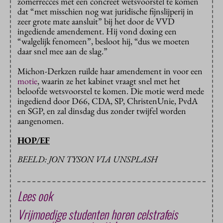
zomerrecces met een concreet wetsvoorstel te komen
dat “met misschien nog wat juridische fijnslijperij in
zeer grote mate aansluit” bij het door de VVD
ingediende amendement. Hij vond doxing een
“walgelijk fenomeen”, besloot hij, “dus we moeten
daar snel mee aan de slag.”
Michon-Derkzen ruilde haar amendement in voor een
motie
, waarin ze het kabinet vraagt snel met het
beloofde wetsvoorstel te komen. Die motie werd mede
ingediend door D66, CDA, SP, ChristenUnie, PvdA
en SGP, en zal dinsdag dus zonder twijfel worden
aangenomen.
HOP/EF
BEELD: JON TYSON VIA UNSPLASH
Lees ook
Vrijmoedige studenten horen celstrafeis