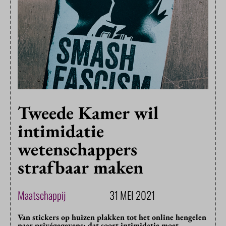
Tweede Kamer wil
intimidatie
wetenschappers
strafbaar maken
Maatschappij
31 MEI 2021
Van stickers op huizen plakken tot het online hengelen
naar privégegevens: dat soort intimidatie moet