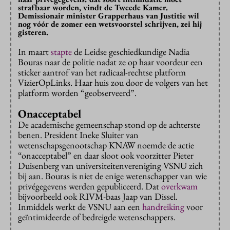
strafbaar worden, vindt de Tweede Kamer.
Demissionair minister Grapperhaus van Justitie wil
nog vóór de zomer een wetsvoorstel schrijven, zei hij
gisteren.
In maart
stapte
de Leidse geschiedkundige Nadia
Bouras naar de politie nadat ze op haar voordeur een
sticker aantrof van het radicaal-rechtse platform
VizierOpLinks. Haar huis zou door de volgers van het
platform worden “geobserveerd”.
Onacceptabel
De academische gemeenschap stond op de achterste
benen. President Ineke Sluiter van
wetenschapsgenootschap KNAW noemde de actie
“onacceptabel” en daar sloot ook voorzitter Pieter
Duisenberg van universiteitenvereniging VSNU zich
bij aan. Bouras is niet de enige wetenschapper van wie
privégegevens werden gepubliceerd. Dat
overkwam
bijvoorbeeld ook RIVM-baas Jaap van Dissel.
Inmiddels werkt de VSNU aan een
handreiking
voor
geïntimideerde of bedreigde wetenschappers.