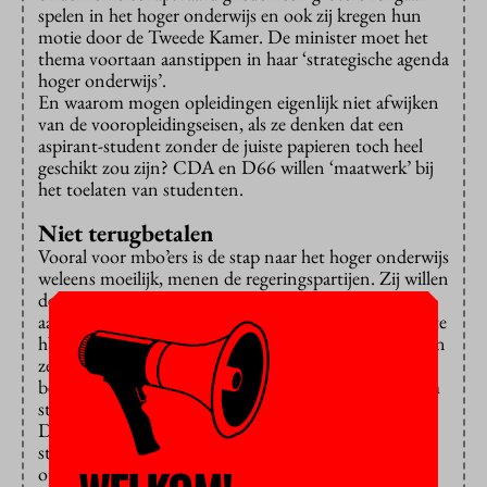
spelen in het hoger onderwijs en ook zij kregen hun
motie door de Tweede Kamer. De minister moet het
thema voortaan aanstippen in haar ‘strategische agenda
hoger onderwijs’.
En waarom mogen opleidingen eigenlijk niet afwijken
van de vooropleidingseisen, als ze denken dat een
aspirant-student zonder de juiste papieren toch heel
geschikt zou zijn? CDA en D66 willen ‘maatwerk’ bij
het toelaten van studenten.
Niet terugbetalen
Vooral voor mbo’ers is de stap naar het hoger onderwijs
weleens moeilijk, menen de regeringspartijen. Zij willen
deze studenten daarom iets langer de kans geven om
aan het hoger onderwijs te wennen. Als ze in het eerste
hbo-jaar alsnog de handdoek in de ring gooien, hoeven
ze hun aanvullende beurs en ov-kaart niet terug te
betalen. Voor andere studenten blijft die afhaakdatum
staan op 1 februari.
De coronacrisis was voelbaar in de stemmingen. Veel
studenten zullen buiten hun schuld vertraging
oplopen, menen D66 en CDA, dus kan de minister