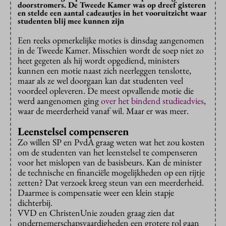
doorstromers. De Tweede Kamer was op dreef gisteren
en stelde een aantal cadeautjes in het vooruitzicht waar
studenten blij mee kunnen zijn
Een reeks opmerkelijke moties is dinsdag aangenomen
in de Tweede Kamer. Misschien wordt de soep niet zo
heet gegeten als hij wordt opgediend, ministers
kunnen een motie naast zich neerleggen tenslotte,
maar als ze wel doorgaan kan dat studenten veel
voordeel opleveren. De meest opvallende motie die
werd aangenomen ging
over het bindend studieadvies
,
waar de meerderheid vanaf wil. Maar er was meer.
Leenstelsel compenseren
Zo willen SP en PvdA graag weten wat het zou kosten
om de studenten van het leenstelsel te compenseren
voor het mislopen van de basisbeurs. Kan de minister
de technische en financiële mogelijkheden op een rijtje
zetten? Dat verzoek kreeg steun van een meerderheid.
Daarmee is compensatie weer een klein stapje
dichterbij.
VVD en ChristenUnie zouden graag zien dat
ondernemerschapsvaardigheden een grotere rol gaan