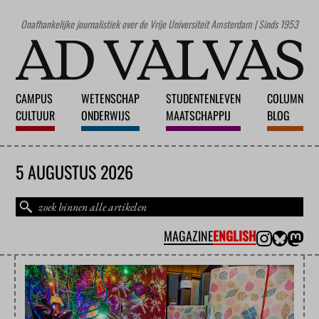
Onafhankelijke journalistiek over de Vrije Universiteit Amsterdam | Sinds 1953
CAMPUS
WETENSCHAP
STUDENTENLEVEN
COLUMN
CULTUUR
ONDERWIJS
MAATSCHAPPIJ
BLOG
5 AUGUSTUS 2026
MAGAZINE
ENGLISH