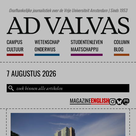
Onafhankelijke journalistiek over de Vrije Universiteit Amsterdam | Sinds 1953
CAMPUS
WETENSCHAP
STUDENTENLEVEN
COLUMN
CULTUUR
ONDERWIJS
MAATSCHAPPIJ
BLOG
7 AUGUSTUS 2026
MAGAZINE
ENGLISH