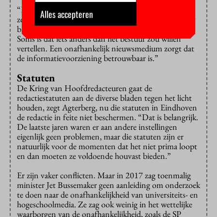
“Een universiteit is een academische gemeenschap”,
Alles accepteren
zegt Agterberg, “en daar horen transparantie en debat
bij. Wat moeten studenten en medewerkers weten?
Soms is dat iets anders dan het bestuur zou willen
vertellen. Een onafhankelijk nieuwsmedium zorgt dat
de informatievoorziening betrouwbaar is.”
Statuten
De Kring van Hoofdredacteuren gaat de
redactiestatuten aan de diverse bladen tegen het licht
houden, zegt Agterberg, nu die statuten in Eindhoven
de redactie in feite niet beschermen. “Dat is belangrijk.
De laatste jaren waren er aan andere instellingen
eigenlijk geen problemen, maar die statuten zijn er
natuurlijk voor de momenten dat het niet prima loopt
en dan moeten ze voldoende houvast bieden.”
Er zijn vaker conflicten. Maar in 2017 zag toenmalig
minister Jet Bussemaker geen aanleiding om onderzoek
te doen naar de onafhankelijkheid van universiteits- en
hogeschoolmedia. Ze zag ook weinig in het wettelijke
waarborgen van de onafhankelijkheid, zoals de SP