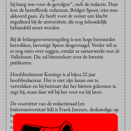
hij bang was voor de gevolgen”, stelt de redactie. Daar
kon de betreffende redacteur, Bridget Spoor, niet mee
akkoord gaan. Ze heeft voor de zomer een klacht
ingediend bij de universiteit, die nog inhoudelijk
behandeld moet worden.
Bij de belangenverstrengeling is een hoge bestuurder
betrokken, bevestigt Spoor desgevraagd. Verder wil ze
er nog niets over zeggen, omdat ze samenwerkt met
de
Volkskrant
. Die zal binnenkort over de kwestie
publiceren.
Hoofdredacteur Konings is al bijna 22 jaar
hoofdredacteur. Het is niet zijn keuze om te
vertrekken en hij betreurt dat het hiertoe gekomen is,
zegt hij, maar daar wil hij het voor nu bij laten.
De voorzitter van de redactieraad (en
buitenuniversitair lid) is Frank Janssen, deskundige op
het gebied van reputatie en strategie. Hij was
vanmorgen niet bereikbaar. Ook de TU Eindhoven
nam de telefoon niet op.