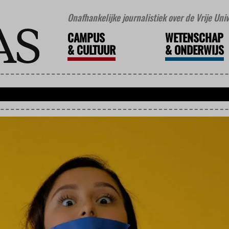
Onafhankelijke journalistiek over de Vrije Un
CAMPUS
WETENSCHAP
&
CULTUUR
&
ONDERWIJS