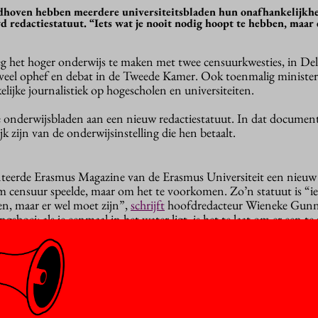
ndhoven hebben meerdere universiteitsbladen hun onafhankelijkh
 redactiestatuut. “Iets wat je nooit nodig hoopt te hebben, maar
eeg het hoger onderwijs te maken met twee censuurkwesties, in Del
veel ophef en debat in de Tweede Kamer. Ook toenmalig minister
ijke journalistiek op hogescholen en universiteiten.
onderwijsbladen aan een nieuw redactiestatuut. In dat document
jk zijn van de onderwijsinstelling die hen betaalt.
teerde Erasmus Magazine van de Erasmus Universiteit een nieuw 
 censuur speelde, maar om het te voorkomen. Zo’n statuut is “iet
n, maar er wel moet zijn”,
schrijft
hoofdredacteur Wieneke Gunn
ngsboei: als je eenmaal in het water ligt, is het te laat om er een t
nkelijkheid van de redactie onder meer versterkt door expliciet op 
je en onafhankelijke beroepsuitoefening van journalisten zal eerbie
 TU Delft was meer aan de hand. Onder druk van juristen van de un