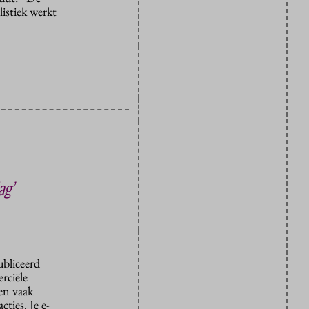
istiek werkt
ag’
ubliceerd
rciële
den vaak
ties. Je e-