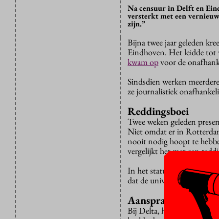
Na censuur in Delft en Ei
versterkt met een vernieuwd
zijn.”
Bijna twee jaar geleden kr
Eindhoven. Het leidde tot 
kwam op
voor de onafhankel
Sindsdien werken meerdere 
ze journalistiek onafhankeli
Reddingsboei
Twee weken geleden presen
Niet omdat er in Rotterdam
nooit nodig hoopt te hebbe
vergelijkt het met een reddi
In het statuut is de onafha
dat de universiteit de “vri
Aansprakelijk
Bij Delta, het blad van de