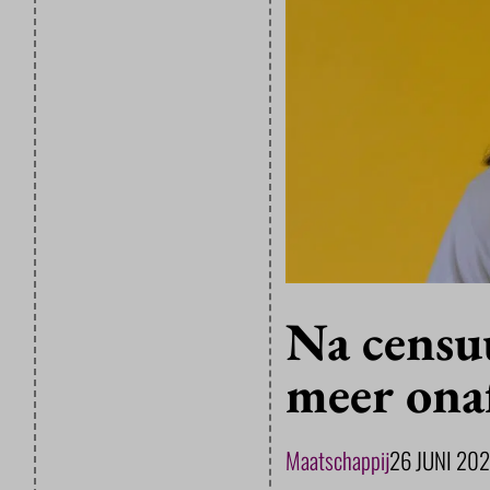
Na censu
meer ona
Maatschappij
26 JUNI 20