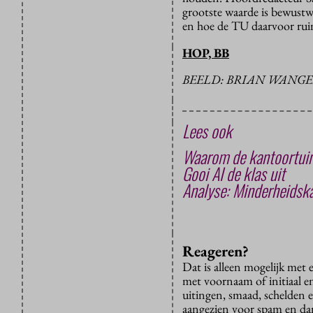
grootste waarde is bewustwo
en hoe de TU daarvoor rui
HOP, BB
BEELD: BRIAN WANG
Lees ook
Waarom de kantoortuin
Gooi AI de klas uit
Analyse: Minderheidska
Reageren?
Dat is alleen mogelijk met
met voornaam of initiaal e
uitingen, smaad, schelden e
aangezien voor spam en dan v