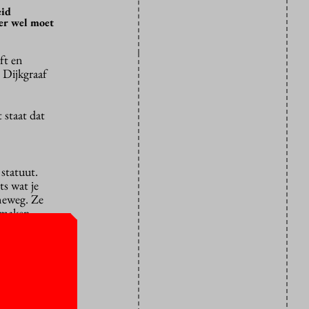
eid
 er wel moet
ft en
 Dijkgraaf
 staat dat
statuut.
s wat je
eweg. Ze
e maken.
te schrijven
digen”.
iversiteit