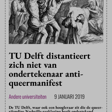
TU Delft distantieert
zich niet van
ondertekenaar anti-
queermanifest
Andere universiteiten
9 JANUARI 2019
De TU Delft, waar ook een hoogleraar zit die de queer-
vijandige Nashville-verklaring heeft ondertekend,