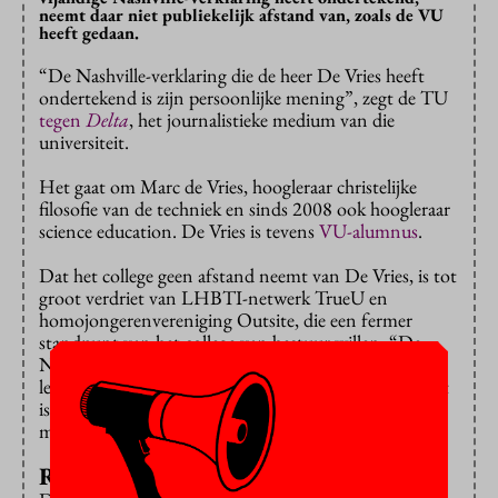
neemt daar niet publiekelijk afstand van, zoals de VU
heeft gedaan.
“De Nashville-verklaring die de heer De Vries heeft
ondertekend is zijn persoonlijke mening”, zegt de TU
tegen
Delta
, het journalistieke medium van die
universiteit.
Het gaat om Marc de Vries, hoogleraar christelijke
filosofie van de techniek en sinds 2008 ook hoogleraar
science education. De Vries is tevens
VU-alumnus
.
Dat het college geen afstand neemt van De Vries, is tot
groot verdriet van LHBTI-netwerk TrueU en
homojongerenvereniging Outsite, die een fermer
standpunt van het college van bestuur willen. “De
Nashville-verklaring wijst mensen met een andere
leefwijze af”, zegt een woordvoerder van TrueU. “Dat
is in mijn ogen discriminatie en niet een privé-
mening.”
Religieuze levensstijl