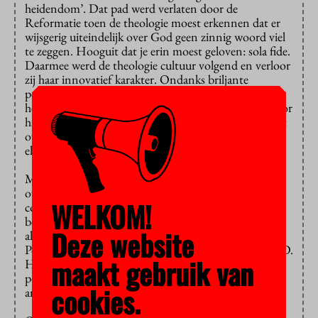
heidendom’. Dat pad werd verlaten door de
Reformatie toen de theologie moest erkennen dat er
wijsgerig uiteindelijk over God geen zinnig woord viel
te zeggen. Hooguit dat je erin moest geloven: sola fide.
Daarmee werd de theologie cultuur volgend en verloor
zij haar innovatief karakter. Ondanks briljante
pogingen in de 19de eeuw om die rationele basis te
herstellen, bleef de theologie in het confessionele spoor
hangen en vecht het dus nu achterhoedegevechten uit
over de vrouw of homoseksualiteit. In Nederland en
elders.
Maar geloof en religie gaan tegenwoordig niet meer
over iemands persoonlijke opvattingen. Geloof is een
WELKOM!
collectief geopolitiek narratief geworden dat als
belangrijk onderdeel fungeert van andere narratieven
Deze website
als nationalisme, imperialisme en racisme. Denk aan
Poetin, de evangelicals in de VS, Orbán, Salvini en FvD.
maakt gebruik van
Het wordt dus deel van een nationalistische identity-
policy, met bijbehorende uitsluiting van
cookies.
andersdenkenden of andersgelovigen.