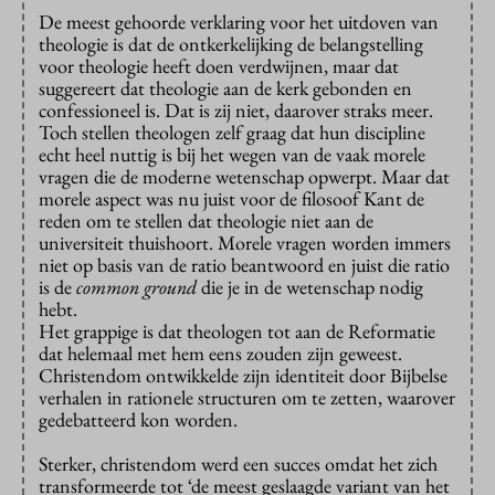
De meest gehoorde verklaring voor het uitdoven van
theologie is dat de ontkerkelijking de belangstelling
voor theologie heeft doen verdwijnen, maar dat
suggereert dat theologie aan de kerk gebonden en
confessioneel is. Dat is zij niet, daarover straks meer.
Toch stellen theologen zelf graag dat hun discipline
echt heel nuttig is bij het wegen van de vaak morele
vragen die de moderne wetenschap opwerpt. Maar dat
morele aspect was nu juist voor de filosoof Kant de
reden om te stellen dat theologie niet aan de
universiteit thuishoort. Morele vragen worden immers
niet op basis van de ratio beantwoord en juist die ratio
is de
common ground
die je in de wetenschap nodig
hebt.
Het grappige is dat theologen tot aan de Reformatie
dat helemaal met hem eens zouden zijn geweest.
Christendom ontwikkelde zijn identiteit door Bijbelse
verhalen in rationele structuren om te zetten, waarover
gedebatteerd kon worden.
Sterker, christendom werd een succes omdat het zich
transformeerde tot ‘de meest geslaagde variant van het