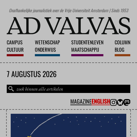
Onafhankelijke journalistiek over de Vrije Universiteit Amsterdam | Sinds 1953
CAMPUS
WETENSCHAP
STUDENTENLEVEN
COLUMN
CULTUUR
ONDERWIJS
MAATSCHAPPIJ
BLOG
7 AUGUSTUS 2026
MAGAZINE
ENGLISH