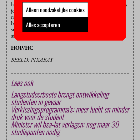
helemaal niets mee doen, dat is het andere uiterste. Als
Alleen noodzakelijke cookies
je de resultaten naast elkaar legt, dan geeft dat
misschien geen representatief, maar wel een breed
beeld van de problematiek. En die moet volgens ons
Alles accepteren
snel worden aangepakt. Zie het als een tussenstap, in
afwachting van het complete landelijke beeld.”
HOP/HC
BEELD: PIXABAY
Lees ook
Langstudeerboete brengt ontwikkeling
studenten in gevaar
Verkiezingsprogramma’s: meer lucht en minder
druk voor de student
Minister wil bsa-lat verlagen: nog maar 30
studiepunten nodig