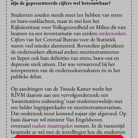
zijn de gepresenteerde cijfers wel betrouwbaar?
Studenten zouden steeds meer
last
hebben van stress
en burn-outklachten, maar in mei kon het
Rijksinstituut voor Volksgezondheid en Milieu dit niet
beamen na een inventarisatie van eerdere
onderzoeken
.
Cijfers van het Centraal Bureau voor de Statistiek
waren veel minder alarmerend. Bovendien gebruikten
de onderzoekers allemaal andere meetinstrumenten
en liepen ook hun definities van stress, burn-out en
depressie sterk uiteen. Dat was verwarrend bij het
interpreteren van de onderzoeksresultaten én in het
publieke debat.
Op aandringen van de Tweede Kamer werkt het
RIVM daarom aan een vervolgonderzoek: een
‘kwantitatieve nulmeting’ naar studentenwelzijn met
een helder begrippenkader en meetinstrumentarium.
Dat onderzoek moet komend najaar zijn afgerond. Op
basis daarvan wil minister Van Engelshoven
eventueel
nadere maatregelen
nemen. In de tussentijd
bespreekt ze wel met de instellingen hoe die studenten
met problemen een steuntje in de rug kunnen geven.