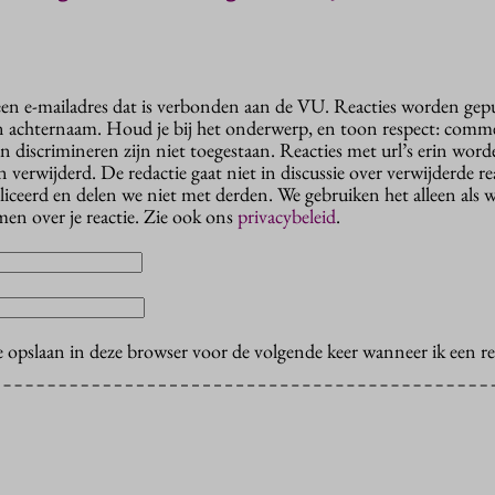
 een e-mailadres dat is verbonden aan de VU. Reacties worden gep
n achternaam. Houd je bij het onderwerp, en toon respect: comme
n discrimineren zijn niet toegestaan. Reacties met url’s erin wor
erwijderd. De redactie gaat niet in discussie over verwijderde reac
liceerd en delen we niet met derden. We gebruiken het alleen als 
en over je reactie. Zie ook ons
privacybeleid
.
e opslaan in deze browser voor de volgende keer wanneer ik een rea