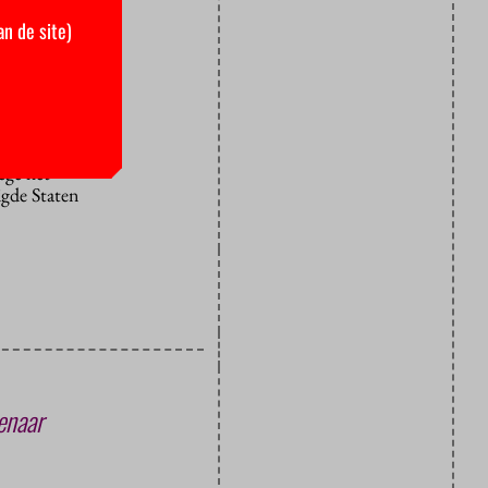
an de site)
e
mse
esten en
ege het
gde Staten
enaar