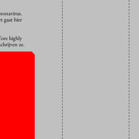
oronavirus.
t gaat hier
fore highly
chrijven ze.
anceerd
.
 virus, maar
 college
r evenveel
dam wil de
n
en paar