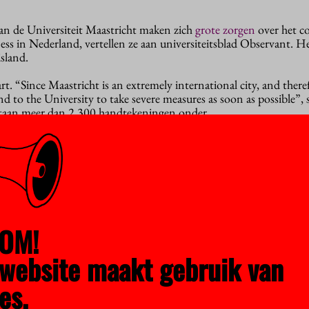
van de Universiteit Maastricht maken zich
grote zorgen
over het c
ess in Nederland, vertellen ze aan universiteitsblad Observant. He
sland.
art. “Since Maastricht is an extremely international city, and there
d to the University to take severe measures as soon as possible”, s
r staan meer dan 2.300 handtekeningen onder.
 Amsterdam is het een Italiaanse student die een petitie heeft
gel
j als jong persoon minder gevaar loopt om besmet te raken met het
gt ze tegen universiteitsblad Folia. “Denk aan de hoogleraar die je
eer.”
 gets worse is wrong”, schrijft ze in de petitie. Die vindt ongevee
OM!
eer dan 2.300 keer ondertekend. Zowel in Maastricht als Amster
 gaan.
website maakt gebruik van
 voor de
Hanzehogeschool
, het
Science Park Utrecht
, de campusse
es.
s
, de
UT Eindhoven
en de
Universiteit Leiden
. Sommige hebben e
 een paar honderd.