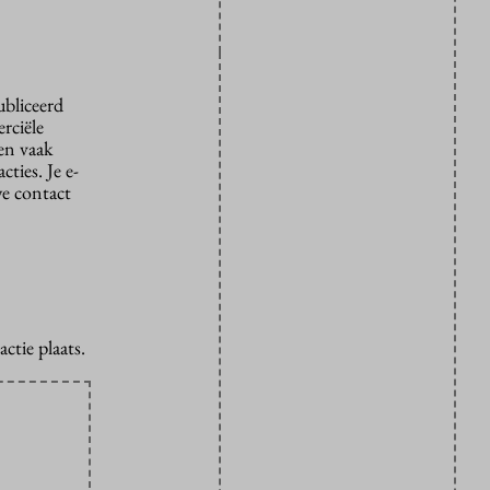
ubliceerd
rciële
den vaak
ties. Je e-
we contact
ctie plaats.