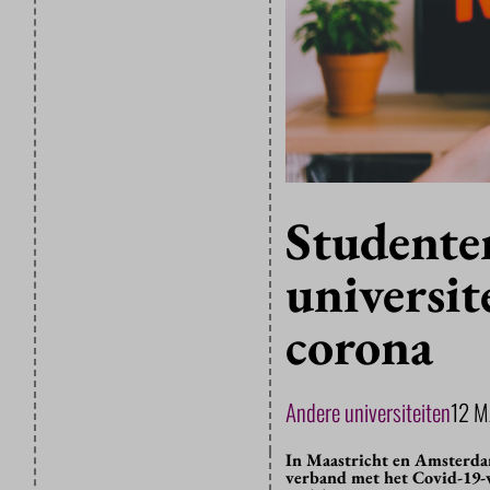
Studente
universit
corona
Andere universiteiten
12 
In Maastricht en Amsterdam
verband met het Covid-19-v