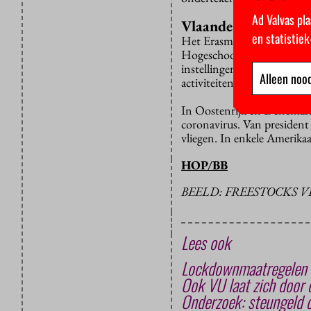
Ad Valvas pla
Vlaanderen
en statistie
Het Erasmus MC heeft grote
Hogeschool PXL voorlopig 
instellingen moedigen thui
Alleen nood
activiteiten op.
In Oostenrijk en Denemarke
coronavirus. Van presiden
vliegen. In enkele Amerika
HOP/BB
BEELD: FREESTOCKS 
Lees ook
Lockdownmaatregelen s
Ook VU laat zich door 
Onderzoek: steungeld 