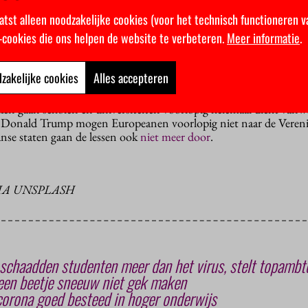
atst alleen noodzakelijke cookies (voor het technisch functioneren v
k-cookies die ons helpen de website te verbeteren.
Meer informatie
.
 hoorcolleges inmiddels in de ban gedaan. In Vlaanderen sluit d
de deuren. Andere instellingen ondernemen ook actie. De Vlaa
swerken aan. Studenten van de Universiteit Gent schorten alle fe
zakelijke cookies
Alles accepteren
n gaan scholen en universiteiten voorlopig helemaal dicht vanw
t Donald Trump mogen Europeanen voorlopig niet naar de Vereni
anse staten gaan de lessen ook
niet meer door
.
VIA UNSPLASH
chaadden studenten meer dan het virus, stelt topambt
een beetje sneeuw niet gek maken
corona goed besteed in hoger onderwijs