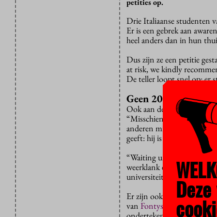
petities op.
Drie Italiaanse studenten 
Er is een gebrek aan awaren
heel anders dan in hun thui
Dus zijn ze een petitie gest
at risk, we kindly recommen
De teller loopt snel op: e
Geen 20 jaar
Ook aan de Universiteit van
“Misschien is het zo dat ji
anderen misschien niet”, ze
geeft: hij is geen twintig m
“Waiting until the situation
WELK
weerklank en is eveneens m
universiteit nog niet zo ver
Deze 
Er zijn ook petities gestart
cooki
van
Fontys, Zuyd en Avan
ondertekeningen, andere al