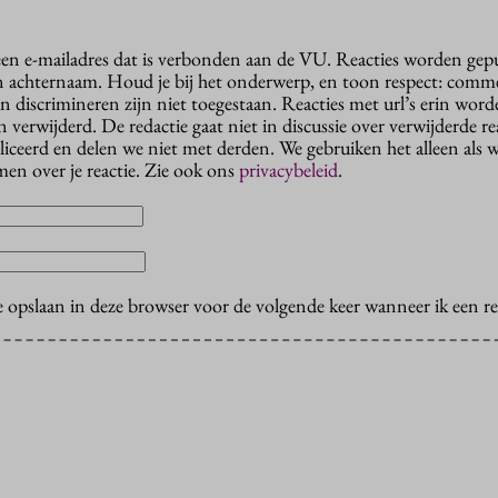
 een e-mailadres dat is verbonden aan de VU. Reacties worden gep
n achternaam. Houd je bij het onderwerp, en toon respect: comme
n discrimineren zijn niet toegestaan. Reacties met url’s erin wor
erwijderd. De redactie gaat niet in discussie over verwijderde reac
liceerd en delen we niet met derden. We gebruiken het alleen als 
en over je reactie. Zie ook ons
privacybeleid
.
e opslaan in deze browser voor de volgende keer wanneer ik een rea