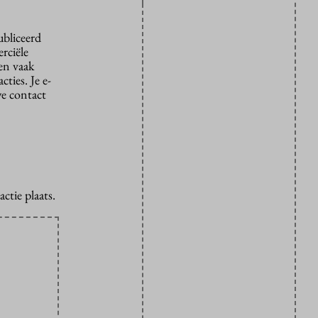
ubliceerd
rciële
den vaak
ties. Je e-
we contact
ctie plaats.