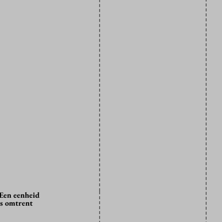
 Een eenheid
ls omtrent