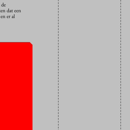
 de
zen dat een
en er al
 Hij deelt
e woonkamer
rsson, dat
 bewoners
et net een
n
ontact
 een boete,
udenten op