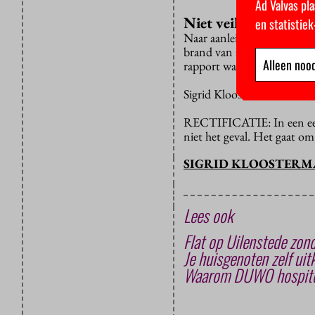
Ad Valvas pla
Niet veilig
en statistie
Naar aanleiding van
eerder
brand van
zaterdagavond 6
Alleen nood
rapport waaruit bleek dat U
Sigrid Kloosterman is stude
RECTIFICATIE: In een eerde
niet het geval. Het gaat om
SIGRID KLOOSTER
Lees ook
Flat op Uilenstede zon
Je huisgenoten zelf uit
Waarom DUWO hospiter