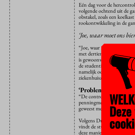
Eén dag voor de hercontro
volgende ochtend uit de ga
obstakel, zoals een koelka
rookontwikkeling in de gang
‘Joe, waar moet ons bie
“Joe, waar moet ons bier 
met dertien huisgenoten de
is gewoonweg te weinig, be
de studentikositeit op dez
namelijk ook de vlaggetjes,
ziekenhuiszaal”, aldus de 
‘Problematisch die b
WELK
“De controles vormen de no
penningmeester Vereniging
Deze 
geweest met Duwo, omwille
cooki
Volgens Duwo nemen veel
vindt de studentenhuisves
deze manier op de vingers t