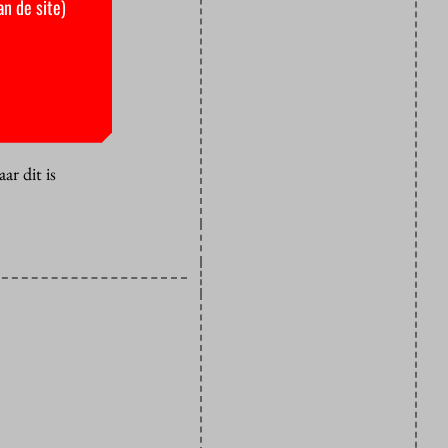
an de site)
ame na de
een een
r dit is