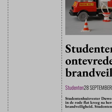
Studente
ontevred
brandvei
Studenten
28 SEPTEMBER
Studentenhuisvester Duwo 
in de rode flat kreeg na he
brandveiligheid. Studente