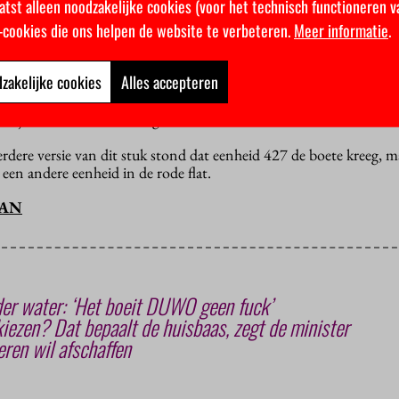
atst alleen noodzakelijke cookies (voor het technisch functioneren v
k-cookies die ons helpen de website te verbeteren.
Meer informatie
.
e branden
voert Duwo frequenter veiligheidscontroles uit. Met n
 februari
, waar vijf mensen gewond raakten. Op 16 maart versch
zakelijke cookies
Alles accepteren
ilenstede niet aan de wettelijke veiligheidsvoorschriften voldeed.
nt journalistiek en rechtsgeleerdheid
re versie van dit stuk stond dat eenheid 427 de boete kreeg, maa
 een andere eenheid in de rode flat.
MAN
der water: ‘Het boeit DUWO geen fuck’
kiezen? Dat bepaalt de huisbaas, zegt de minister
en wil afschaffen