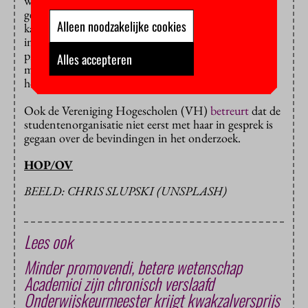
waard dat de medezeggenschapsraden goed
geïnformeerd zijn.” Gebeurt dat onvoldoende, dan
Alleen noodzakelijke cookies
kan de NVAO de plannen afkeuren en lopen de
instellingen geld mis. Dat er, in het eerste jaar van dit
proces, groeipijnen zijn, begrijpt de VSNU. “Maar we
Alles accepteren
moeten vervolgens samen kijken waar dat aan ligt en
hoe we het beter kunnen doen.”
Ook de Vereniging Hogescholen (VH)
betreurt
dat de
studentenorganisatie niet eerst met haar in gesprek is
gegaan over de bevindingen in het onderzoek.
HOP/OV
BEELD: CHRIS SLUPSKI (UNSPLASH)
Lees ook
Minder promovendi, betere wetenschap
Academici zijn chronisch verslaafd
Onderwijskeurmeester krijgt kwakzalversprijs