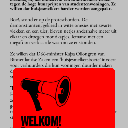
tegen de hoge huurprijzen van studentenwoningen. Ze
willen dat huisjesmelkers harder worden aangepakt.
Boe!, stond er op de protestborden. De
demonstranten, gekleed in witte onesies met zwarte
vlekken en een uier, bleven netjes anderhalve meter uit
elkaar en droegen mondkapjes. Iemand met een
megafoon verklaarde waarom ze er stonden.
Ze willen dat D66-minister Kajsa Ollongren van
Binnenlandse Zaken een ‘huisjesmelkersboete’ invoert
voor verhuurders die hun woningen duurder maken
dan wettelijk is toegestaan. Daar staat nu in feite geen
straf op.
Terugstorten
Huurders kunnen naar de huurcommissie stappen als
ze te veel moeten betalen voor hun woning. Als ze
gelijk krijgen, moet de huisbaas dat deel van de huur
terugstorten. De actievoerders vinden de overheid niet
WELKOM!
streng genoeg.