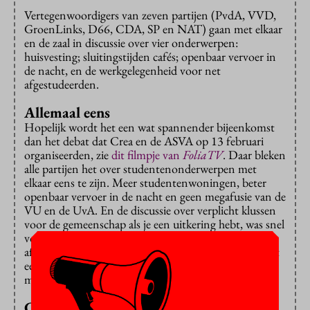
Vertegenwoordigers van zeven partijen (PvdA, VVD,
GroenLinks, D66, CDA, SP en NAT) gaan met elkaar
en de zaal in discussie over vier onderwerpen:
huisvesting; sluitingstijden cafés; openbaar vervoer in
de nacht, en de werkgelegenheid voor net
afgestudeerden.
Allemaal eens
Hopelijk wordt het een wat spannender bijeenkomst
dan het debat dat Crea en de ASVA op 13 februari
organiseerden, zie
dit filmpje van
FoliaTV
. Daar bleken
alle partijen het over studentenonderwerpen met
elkaar eens te zijn. Meer studentenwoningen, beter
openbaar vervoer in de nacht en geen megafusie van de
VU en de UvA. En de discussie over verplicht klussen
voor de gemeenschap als je een uitkering hebt, was snel
voorbij. Die vraag telt nauwelijks voor pas
afgestudeerden, want die krijgen toch nagenoeg nooit
een uitkering. Daar moet je namelijk in principe
minstens 27 jaar voor zijn.
CDA pannenkoek