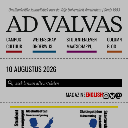
Onafhankelijke journalistiek over de Vrije Universiteit Amsterdam | Sinds 1953
CAMPUS
WETENSCHAP
STUDENTENLEVEN
COLUMN
CULTUUR
ONDERWIJS
MAATSCHAPPIJ
BLOG
10 AUGUSTUS 2026
MAGAZINE
ENGLISH