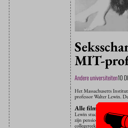
Seksscha
MIT-prof
Andere universiteiten
10 
Het Massachusetts Institut
professor Walter Lewin. De
Alle filmpjes verwij
Lewin studeerde in Delft, m
zijn pensioen in 2009. In 
collegereeks op edX, het p