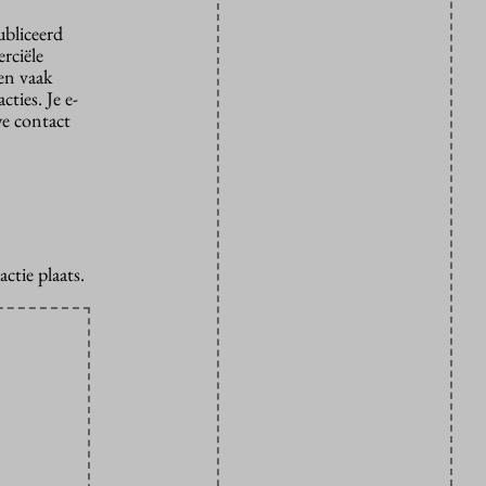
ubliceerd
rciële
den vaak
ties. Je e-
we contact
ctie plaats.