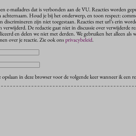
 een e-mailadres dat is verbonden aan de VU. Reacties worden gep
n achternaam. Houd je bij het onderwerp, en toon respect: comme
n discrimineren zijn niet toegestaan. Reacties met url’s erin wor
erwijderd. De redactie gaat niet in discussie over verwijderde reac
liceerd en delen we niet met derden. We gebruiken het alleen als 
en over je reactie. Zie ook ons
privacybeleid
.
e opslaan in deze browser voor de volgende keer wanneer ik een rea