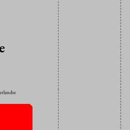
e
erlandse
kte hij tot
ne
l die