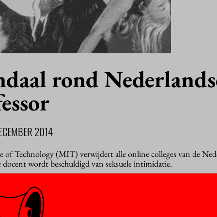
ndaal rond Nederlands
essor
DECEMBER 2014
e of Technology (MIT) verwijdert alle online colleges van de Ned
 docent wordt beschuldigd van seksuele intimidatie.
derd
aar vertrok in de jaren zestig naar het prestigieuze MIT. Daar wer
de herfst van 2013 gaf de natuur- en sterrenkundige nog een onli
latform met
massive open online courses
dat door MIT is opgezet. A