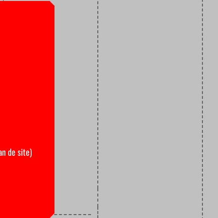
Groningse
oedkeuren.
orden.
g in
gen heeft in
derlandse
an de site)
 er 450