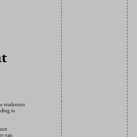
at
se studenten
ding in
 een
ty van