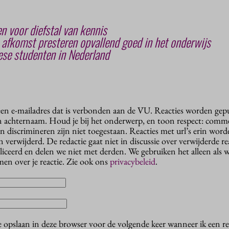
n voor diefstal van kennis
afkomst presteren opvallend goed in het onderwijs
ese studenten in Nederland
 een e-mailadres dat is verbonden aan de VU. Reacties worden gep
n achternaam. Houd je bij het onderwerp, en toon respect: comme
n discrimineren zijn niet toegestaan. Reacties met url’s erin wor
erwijderd. De redactie gaat niet in discussie over verwijderde reac
liceerd en delen we niet met derden. We gebruiken het alleen als 
en over je reactie. Zie ook ons
privacybeleid
.
e opslaan in deze browser voor de volgende keer wanneer ik een rea