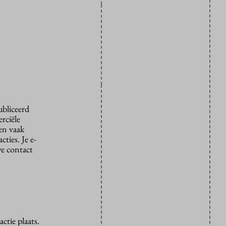
ubliceerd
rciële
den vaak
ties. Je e-
we contact
ctie plaats.