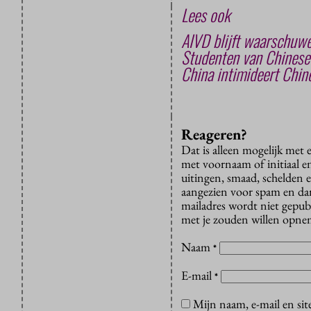
Lees ook
AIVD blijft waarschuwe
Studenten van Chinese 
China intimideert Chin
Reageren?
Dat is alleen mogelijk met
met voornaam of initiaal e
uitingen, smaad, schelden e
aangezien voor spam en dan v
mailadres wordt niet gepub
met je zouden willen opnem
Naam
*
E-mail
*
Mijn naam, e-mail en sit