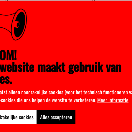
s al grotendeels gebouwd.
en
ekaanbod in China moet uiteindelijk een kopie worden van het 
n dat onderwijskeurmeester NVAO de campus zonder meer kan g
a nieuwe opleidingen wil aanbieden moeten die apart getoetst w
en alleen een Nederlands diploma als ze een jaar van hun opleidin
OM!
e regel geldt voor Stenden Hogeschool, die buitenlandse vestigin
ka en Indonesië.
website maakt gebruik van
es.
nieuwe campus grote kansen biedt voor Groningse studenten die
 opdoen in China. Ook zal het werkgelegenheid opleveren voor Ne
atst alleen noodzakelijke cookies (voor het technisch functioneren v
 zeven miljoen studenten aan een universitaire opleiding, van wie
k-cookies die ons helpen de website te verbeteren.
Meer informatie
.
d gaan.
zakelijke cookies
Alles accepteren