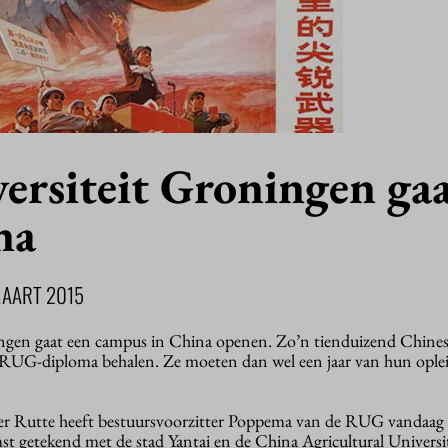
ersiteit Groningen ga
na
MAART 2015
ingen gaat een campus in China openen. Zo’n tienduizend Chine
RUG-diploma behalen. Ze moeten dan wel een jaar van hun oplei
er Rutte heeft bestuursvoorzitter Poppema van de RUG vandaag
 getekend met de stad Yantai en de China Agricultural Universi