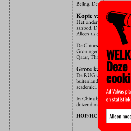
Bejing. De nieuwe campus i
Kopie van Groning
Het onderwijs- en onderzo
aanbod. Dat zou betekene
Alleen als de RUG in Chin
De Chinese studenten krijg
WELK
Groningen volgen. Diezelfd
Qatar, Thailand, Zuid-Afri
Deze 
Grote kansen
cooki
De RUG
verwacht
dat de 
buitenlandervaring willen
academici.
Ad Valvas pla
In China beginnen jaarlijks
en statistie
duizend naar het buitenlan
Alleen nood
HOP/HC