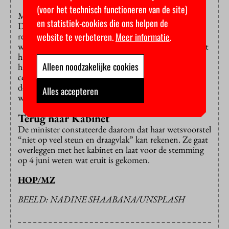
(voor het technisch functioneren van de site)
Maandag werd al duidelijk dat ex-VVD-senator
en statistiek-cookies die ons helpen de
Duthler en D66’er Rinnooy Kan kritisch zijn over de
website te verbeteren.
Meer informatie
.
renteverhoging. Met hun steun valt of staat de
wetswijziging. Minister Van Engelshoven lijkt hen met
haar argumenten niet te hebben overtuigd. “Wij
Alleen noodzakelijke cookies
hadden serieuze zorgen, ik kan niet zeggen dat die
compleet zijn verdwenen”, aldus Rinnooy Kan. Ook
de “onzekerheden en twijfels” van Duthler zijn niet
Alles accepteren
weggenomen.
Terug naar Kabinet
De minister constateerde daarom dat haar wetsvoorstel
“niet op veel steun en draagvlak” kan rekenen. Ze gaat
overleggen met het kabinet en laat voor de stemming
op 4 juni weten wat eruit is gekomen.
HOP/MZ
BEELD: NADINE SHAABANA/UNSPLASH