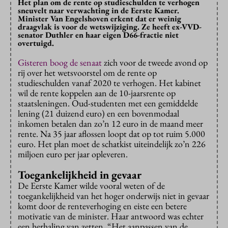
Het plan om de rente op studieschulden te verhogen
sneuvelt naar verwachting in de Eerste Kamer.
Minister Van Engelshoven erkent dat er weinig
draagvlak is voor de wetswijziging. Ze heeft ex-VVD-
senator Duthler en haar eigen D66-fractie niet
overtuigd.
Gisteren boog de senaat
zich voor de tweede avond op
rij over het wetsvoorstel om de rente op
studieschulden vanaf 2020 te verhogen. Het kabinet
wil de rente koppelen aan de 10-jaarsrente op
staatsleningen. Oud-studenten met een gemiddelde
lening (21 duizend euro) en een bovenmodaal
inkomen betalen dan zo’n 12 euro in de maand meer
rente. Na 35 jaar aflossen loopt dat op tot ruim 5.000
euro. Het plan moet de schatkist uiteindelijk zo’n 226
miljoen euro per jaar opleveren.
Toegankelijkheid in gevaar
De Eerste Kamer wilde vooral weten of de
toegankelijkheid van het hoger onderwijs niet in gevaar
komt door de renteverhoging en eiste een betere
motivatie van de minister. Haar antwoord was echter
een herhaling van zetten. “Het aanpassen van de