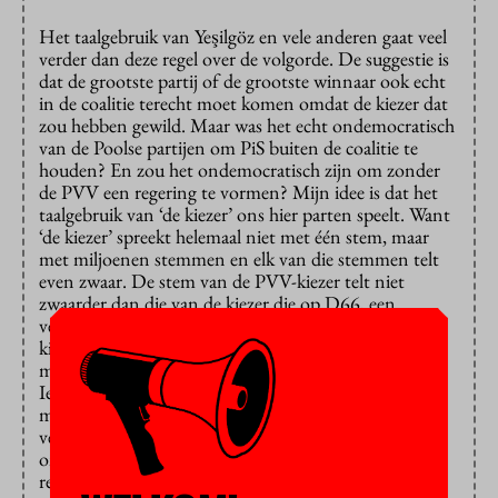
Het taalgebruik van Yeşilgöz en vele anderen gaat veel
verder dan deze regel over de volgorde. De suggestie is
dat de grootste partij of de grootste winnaar ook echt
in de coalitie terecht moet komen omdat de kiezer dat
zou hebben gewild. Maar was het echt ondemocratisch
van de Poolse partijen om PiS buiten de coalitie te
houden? En zou het ondemocratisch zijn om zonder
de PVV een regering te vormen? Mijn idee is dat het
taalgebruik van ‘de kiezer’ ons hier parten speelt. Want
‘de kiezer’ spreekt helemaal niet met één stem, maar
met miljoenen stemmen en elk van die stemmen telt
even zwaar. De stem van de PVV-kiezer telt niet
zwaarder dan die van de kiezer die op D66, een
verliezende partij, heeft gestemd. Ja, er hebben veel
kiezers op de PVV gestemd. Maar er hebben nog
miljoenen kiezers meer op andere partijen gestemd.
Iedere meerderheidscoalitie is te herleiden tot een
meerderheid van stemmen en doet dus recht aan de
verkiezingsuitslag. Zo bezien is het niet
ondemocratisch om de grootste partij buiten de
regering te laten.