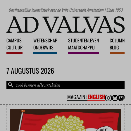
Onafhankelijke journalistiek over de Vrije Universiteit Amsterdam | Sinds 1953
CAMPUS
WETENSCHAP
STUDENTENLEVEN
COLUMN
CULTUUR
ONDERWIJS
MAATSCHAPPIJ
BLOG
7 AUGUSTUS 2026
MAGAZINE
ENGLISH