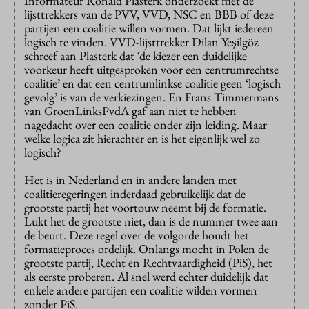
Informateur Ronald Plasterk onderzoekt met de
lijsttrekkers van de PVV, VVD, NSC en BBB of deze
partijen een coalitie willen vormen. Dat lijkt iedereen
logisch te vinden. VVD-lijsttrekker Dilan Yeşilgöz
schreef aan Plasterk dat ‘de kiezer een duidelijke
voorkeur heeft uitgesproken voor een centrumrechtse
coalitie’ en dat een centrumlinkse coalitie geen ‘logisch
gevolg’ is van de verkiezingen. En Frans Timmermans
van GroenLinksPvdA gaf aan niet te hebben
nagedacht over een coalitie onder zijn leiding. Maar
welke logica zit hierachter en is het eigenlijk wel zo
logisch?
Het is in Nederland en in andere landen met
coalitieregeringen inderdaad gebruikelijk dat de
grootste partij het voortouw neemt bij de formatie.
Lukt het de grootste niet, dan is de nummer twee aan
de beurt. Deze regel over de volgorde houdt het
formatieproces ordelijk. Onlangs mocht in Polen de
grootste partij, Recht en Rechtvaardigheid (PiS), het
als eerste proberen. Al snel werd echter duidelijk dat
enkele andere partijen een coalitie wilden vormen
zonder PiS.