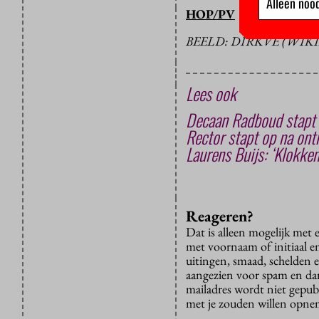
Alleen nood
HOP/PV
BEELD: DIRKVE (WI
Lees ook
Decaan Radboud stapt o
Rector stapt op na onth
Laurens Buijs: ‘Klokke
Reageren?
Dat is alleen mogelijk met
met voornaam of initiaal e
uitingen, smaad, schelden e
aangezien voor spam en dan v
mailadres wordt niet gepub
met je zouden willen opnem