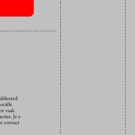
ubliceerd
rciële
den vaak
ties. Je e-
we contact