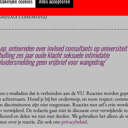
zakelijke cookies
Alles accepteren
KIMEDIA COMMONS)
p, ontevreden over invloed consultants op universiteit
ulling zes jaar oude klacht seksuele intimidatie
nluidersmelding geen vrijbrief voor wangedrag’
 een e-mailadres dat is verbonden aan de VU. Reacties worden gep
n achternaam. Houd je bij het onderwerp, en toon respect: comme
n discrimineren zijn niet toegestaan. Reacties met url’s erin wor
erwijderd. De redactie gaat niet in discussie over verwijderde reac
liceerd en delen we niet met derden. We gebruiken het alleen als 
en over je reactie. Zie ook ons
privacybeleid
.