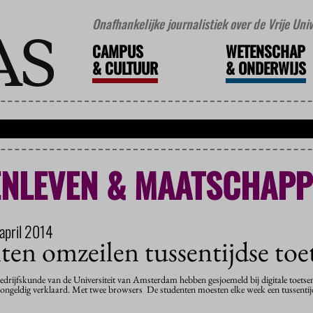
Onafhankelijke journalistiek over de Vrije Un
CAMPUS
WETENSCHAP
&
CULTUUR
&
ONDERWIJS
NLEVEN & MAATSCHAPP
april 2014
en omzeilen tussentijdse toe
drijfskunde van de Universiteit van Amsterdam hebben gesjoemeld bij digitale toetsen 
 ongeldig verklaard. Met twee browsers De studenten moesten elke week een tussenti