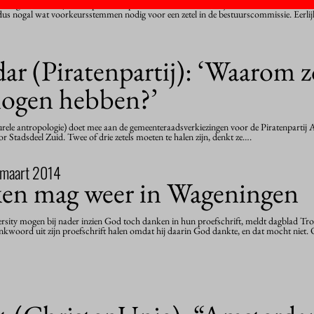
ting & Control) staat op de elfde plaats van de kandidatenlijst van de VVD in Amst
 dus nogal wat voorkeursstemmen nodig voor een zetel in de bestuurscommissie. Eerli
dar (Piratenpartij): ‘Waarom z
mogen hebben?’
turele antropologie) doet mee aan de gemeenteraadsverkiezingen voor de Piratenpartij
voor Stadsdeel Zuid. Twee of drie zetels moeten te halen zijn, denkt ze….
 maart 2014
en mag weer in Wageningen
ity mogen bij nader inzien God toch danken in hun proefschrift, meldt dagblad Tro
nkwoord uit zijn proefschrift halen omdat hij daarin God dankte, en dat mocht niet