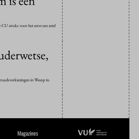
 is een
CU straks voor het eerst een zetel
uderwetse,
eraadsverkiezingen in Weesp in.
Magazines