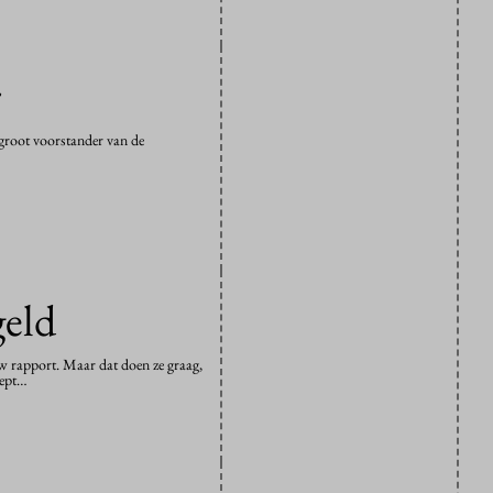
r
 groot voorstander van de
geld
euw rapport. Maar dat doen ze graag,
eept…