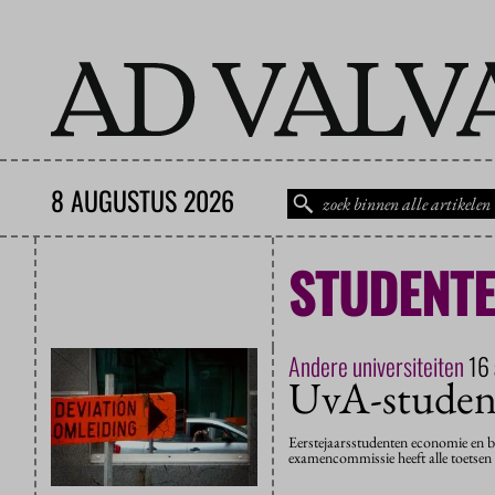
8 AUGUSTUS 2026
STUDENTE
Andere universiteiten
16 
UvA-student
Eerstejaarsstudenten economie en be
examencommissie heeft alle toetsen