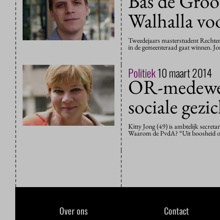
Bas de Groo
Walhalla vo
Tweedejaars masterstudent Rechten 
in de gemeenteraad gaat winnen. Jo
Politiek
10 maart 2014
OR-medewerk
sociale gezi
Kitty Jong (49) is ambtelijk secret
Waarom de PvdA? “Uit boosheid over
Over ons
Contact