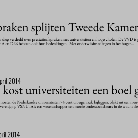
spraken splijten Tweede Kame
n diep verdeeld over prestatieafspraken met universiteiten en hogescholen. De VVD is
. PvdA en D66 hebben ook hun bedenkingen. Met onderwijsinstellingen in het hoger…
pril 2014
 kost universiteiten een boel 
oeten de Nederlandse universiteiten 74 cent uit eigen zak bijleggen, blijkt uit een ni
tenvereniging VSNU. Als een wetenschapper een mooie onderzoeksbeurs in de wacht sl
pril 2014