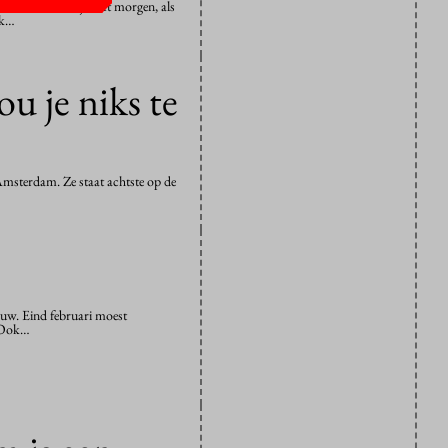
erdam Zuid. Hij heeft morgen, als
jk…
ou je niks te
 Amsterdam. Ze staat achtste op de
uw. Eind februari moest
. Ook…