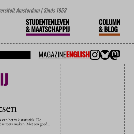
iversiteit Amsterdam | Sinds 1953
STUDENTENLEVEN
COLUMN
&
MAATSCHAPPIJ
&
BLOG
MAGAZINE
ENGLISH
IJ
tsen
van het vak statistiek. De
jdse toets maken. Met een goed…