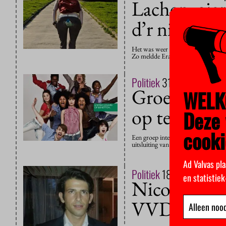
Lachen, giere
d’r niet meer
Het was weer lachen op 1 april. Do
Zo meldde Erasmus Magazine dat 
Politiek
31 maart 2014
Groep inter
WELK
op te stopp
Deze 
cooki
Een groep internationale wetenscha
uitsluiting van etnische minderhed
Ad Valvas pla
Politiek
18 maart 2014
en statistie
Nicolai Goe
VVD moete
Alleen nood