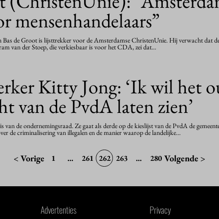
t (ChristenUnie): “Amsterdam
or mensenhandelaars”
Bas de Groot is lijsttrekker voor de Amsterdamse ChristenUnie. Hij verwacht dat de 
ram van der Stoep, die verkiesbaar is voor het CDA, zei dat…
er Kitty Jong: ‘Ik wil het o
cht van de PvdA laten zien’
aris van de ondernemingsraad. Ze gaat als derde op de kieslijst van de PvdA de gemeent
 de criminalisering van illegalen en de manier waarop de landelijke…
< Vorige
Volgende >
1
...
261
262
263
...
280
Advertenties
Privacy