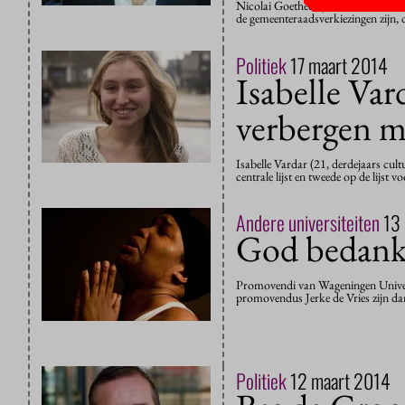
Nicolai Goetheer (25 master Accoun
de gemeenteraadsverkiezingen zijn,
Politiek
17 maart 2014
Isabelle Var
verbergen 
Isabelle Vardar (21, derdejaars cul
centrale lijst en tweede op de lijst 
Andere universiteiten
13
God bedank
Promovendi van Wageningen Univers
promovendus Jerke de Vries zijn da
Politiek
12 maart 2014