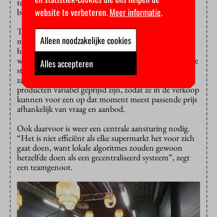
terwijl er toch vijfhonderd euro te winnen is voor de
website te verbeteren.
Meer informatie
.
beste pitch.
Team End The Price knalt erin. “Supermarkten
Alleen noodzakelijke cookies
moeten eten weggooien dat goed is maar over de
houdbaarheidsdatum. We gooien zo één derde van ’s
werelds voedselvoorraad in de prullenbak!” dondert de
Alles accepteren
stem van de enige vrouw in het gezelschap door de
zaal. Het team stelt een systeem voor waarin
producten variabel geprijsd zijn, zodat ze in de verkoop
kunnen voor een op dat moment meest passende prijs
afhankelijk van vraag en aanbod.
Ook daarvoor is weer een centrale aansturing nodig.
“Het is niet efficiënt als elke supermarkt het voor zich
gaat doen, want lokale algoritmes zouden gewoon
hetzelfde doen als een gecentraliseerd systeem”, zegt
een teamgenoot.