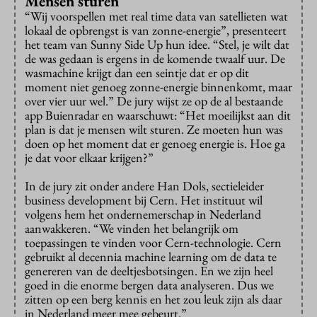
Mensen sturen
“Wij voorspellen met real time data van satellieten wat
lokaal de opbrengst is van zonne-energie”, presenteert
het team van Sunny Side Up hun idee. “Stel, je wilt dat
de was gedaan is ergens in de komende twaalf uur. De
wasmachine krijgt dan een seintje dat er op dit
moment niet genoeg zonne-energie binnenkomt, maar
over vier uur wel.” De jury wijst ze op de al bestaande
app Buienradar en waarschuwt: “Het moeilijkst aan dit
plan is dat je mensen wilt sturen. Ze moeten hun was
doen op het moment dat er genoeg energie is. Hoe ga
je dat voor elkaar krijgen?”
In de jury zit onder andere Han Dols, sectieleider
business development bij Cern. Het instituut wil
volgens hem het ondernemerschap in Nederland
aanwakkeren. “We vinden het belangrijk om
toepassingen te vinden voor Cern-technologie. Cern
gebruikt al decennia machine learning om de data te
genereren van de deeltjesbotsingen. En we zijn heel
goed in die enorme bergen data analyseren. Dus we
zitten op een berg kennis en het zou leuk zijn als daar
in Nederland meer mee gebeurt.”