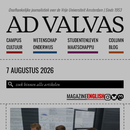
Onafhankelijke journalistiek over de Vrije Universiteit Amsterdam | Sinds 1953
CAMPUS
WETENSCHAP
STUDENTENLEVEN
COLUMN
CULTUUR
ONDERWIJS
MAATSCHAPPIJ
BLOG
7 AUGUSTUS 2026
MAGAZINE
ENGLISH