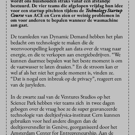
wordt ons huishouden straks vanaf een afstandje
bestuurd. De vier teams die afgelopen vrijdag hun idee
voor een startup pitchten tijdens de
Technology Startup
Course
van ACE en Cern zien er weinig problemen in
om voor anderen te bepalen wanneer de wasmachine
aan gaat.
De teamleden van Dynamic Demand hebben het plan
bedacht om technologie te maken die de
weersvoorspelling koppelt aan data over de vraag naar
energie, en die te verkopen aan energiebedrijven. “We
kunnen daarmee bepalen wat het beste moment is om
de vaatwasser te laten draaien.” En de stroom kan er
wel af als het niet het goede moment is, vinden ze.
“Dat is nogal een inbreuk op de privacy”, reageert een
van de juryleden.
In de zwarte zaal van de Ventures Studios op het
Science Park hebben vier teams zich in twee dagen
gebogen over de vraag hoe ze de super geavanceerde
technologie van deeltjesfysica-instituut Cern kunnen
gebruiken voor heel andere dingen dan de
deeltjesversneller in Genève, georganiseerd door het
Amsterdam Center for Entrepreneurship. Aan de