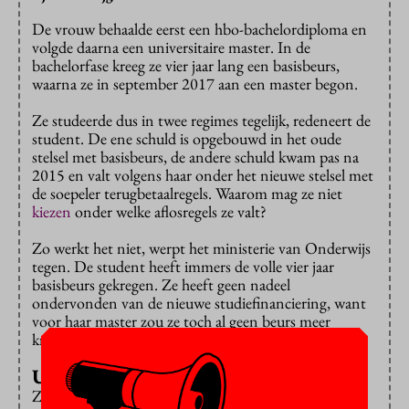
De vrouw behaalde eerst een hbo-bachelordiploma en
volgde daarna een universitaire master. In de
bachelorfase kreeg ze vier jaar lang een basisbeurs,
waarna ze in september 2017 aan een master begon.
Ze studeerde dus in twee regimes tegelijk, redeneert de
student. De ene schuld is opgebouwd in het oude
stelsel met basisbeurs, de andere schuld kwam pas na
2015 en valt volgens haar onder het nieuwe stelsel met
de soepeler terugbetaalregels. Waarom mag ze niet
kiezen
onder welke aflosregels ze valt?
Zo werkt het niet, werpt het ministerie van Onderwijs
tegen. De student heeft immers de volle vier jaar
basisbeurs gekregen. Ze heeft geen nadeel
ondervonden van de nieuwe studiefinanciering, want
voor haar master zou ze toch al geen beurs meer
krijgen. Ze kon alleen nog maar lenen.
Uitspraak
Zo kijkt de rechter er ook
tegenaan
. De oud-student