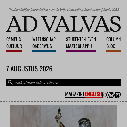
Onafhankelijke journalistiek over de Vrije Universiteit Amsterdam | Sinds 1953
CAMPUS
WETENSCHAP
STUDENTENLEVEN
COLUMN
CULTUUR
ONDERWIJS
MAATSCHAPPIJ
BLOG
7 AUGUSTUS 2026
MAGAZINE
ENGLISH