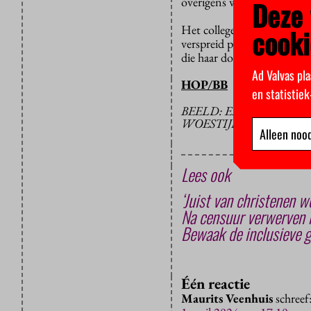
overigens wel op het intran
Deze 
Het college van bestuur va
cooki
verspreid persbericht. Inm
die haar documentaire hier
Ad Valvas pla
HOP/BB
en statistie
BEELD: EEN GEDEPO
WOESTIJN NABIJ ALE
Alleen nood
Lees ook
‘Juist van christenen 
Na censuur verwerven r
Bewaak de inclusieve g
Één reactie
Maurits Veenhuis
schreef