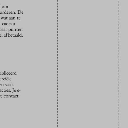
rd om
vorderen. De
 wat aan te
n cadeau
 paar punten
l afbetaald,
ubliceerd
rciële
den vaak
ties. Je e-
we contact