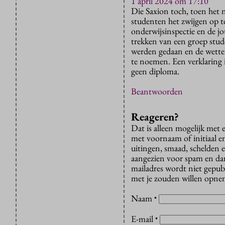
1 april 2024 om 17:10
Die Saxion toch, toen het 
studenten het zwijgen op te
onderwijsinspectie en de j
trekken van een groep stud
werden gedaan en de wettel
te noemen. Een verklaring 
geen diploma.
Beantwoorden
Reageren?
Dat is alleen mogelijk met
met voornaam of initiaal e
uitingen, smaad, schelden e
aangezien voor spam en dan v
mailadres wordt niet gepub
met je zouden willen opnem
Naam
*
E-mail
*