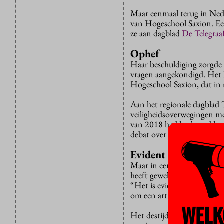
Maar eenmaal terug in Nede
van Hogeschool Saxion. Een
ze aan dagblad
De Telegraa
Ophef
Haar beschuldiging zorgde
vragen aangekondigd. Het 
Hogeschool Saxion, dat in 
Aan het regionale dagblad
veiligheidsoverwegingen me
van 2018 had heel goed kunne
debat over de genocide en 
Evident
Maar in een schriftelijke
ve
heeft gewekt. De vrijheid v
“Het is evident dat de veil
om een artikel niet te publi
WELK
Het destijds tegengehouden