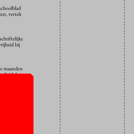
schoolblad
st, vertelt
hriftelijke
ijheid bij
ste maanden
politiek het
t nieuws
sleden.
n reden zijn
hayno.”
umentaire is