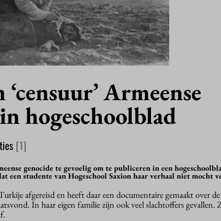
 ‘censuur’ Armeense
 in hogeschoolblad
ties
[1]
rmeense genocide te gevoelig om te publiceren in een hogeschoolb
t een studente van Hogeschool Saxion haar verhaal niet mocht ve
urkije afgereisd en heeft daar een documentaire gemaakt over d
atsvond. In haar eigen familie zijn ook veel slachtoffers gevallen. 
f.