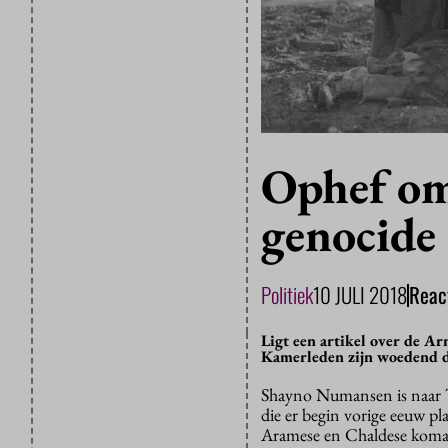
Ophef om
genocide
Politiek
10 JULI 2018
Reac
Ligt een artikel over de A
Kamerleden zijn woedend da
Shayno Numansen is naar T
die er begin vorige eeuw pla
Aramese en Chaldese koma