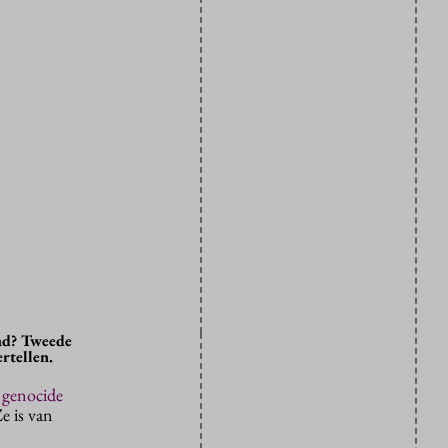
lad? Tweede
rtellen.
e
genocide
Ze is van