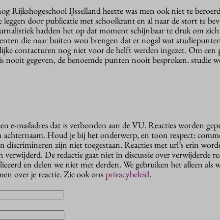
nog Rijkshogeschool IJsselland heette was men ook niet te beroe
 leggen door publicatie met schoolkrant en al naar de stort te be
ournalistiek hadden het op dat moment schijnbaar te druk om zich
enten die naar buiten wou brengen dat er nogal wat studiepunte
ijke contacturen nog niet voor de helft werden ingezet. Om een
is nooit gegeven, de benoemde punten nooit besproken. studie we
 een e-mailadres dat is verbonden aan de VU. Reacties worden gep
n achternaam. Houd je bij het onderwerp, en toon respect: comme
n discrimineren zijn niet toegestaan. Reacties met url’s erin wor
erwijderd. De redactie gaat niet in discussie over verwijderde reac
liceerd en delen we niet met derden. We gebruiken het alleen als 
en over je reactie. Zie ook ons
privacybeleid
.