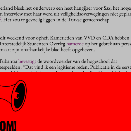
rland bleek het onderwerp een heet hangijzer voor Sax, het hoge
 interview met haar werd uit veiligheidsoverwegingen niet geplaat
f
. Het zou te gevoelig liggen in de Turkse gemeenschap.
 dit weekend voor ophef. Kamerleden van VVD en CDA hebben sc
Interstedelijk Studenten Overleg
hamerde
op het gebrek aan persvr
maart zijn onafhankelijke blad heeft opgeheven.
 Tubantia
bevestigt
de woordvoerder van de hogeschool dat
espeelden: “Dat vind ik een legitieme reden. Publicatie in de eer
n leiden tot heftige reacties naar haar. In die tijd speelde in de 
het was ook verkiezingstijd voor de gemeenteraad.”
rklaring
betreurt het bestuur van de hogeschool de ‘indruk’ die he
an meningsuiting mag nooit ter discussie staan, stellen de bestuur
igheid van onze studenten van groot belang is. Het mag echter gee
ceren: dat is namelijk een keuze van de student zelf, in dit geval S
OM!
 artikel staat nu bij De Stentor
online
. Een artikel over haar doc