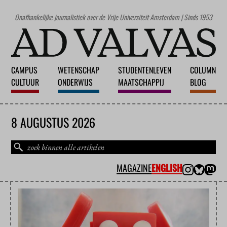
Onafhankelijke journalistiek over de Vrije Universiteit Amsterdam | Sinds 1953
CAMPUS
WETENSCHAP
STUDENTENLEVEN
COLUMN
CULTUUR
ONDERWIJS
MAATSCHAPPIJ
BLOG
8 AUGUSTUS 2026
MAGAZINE
ENGLISH