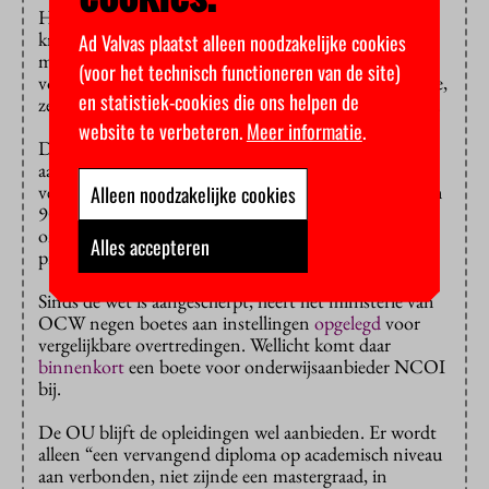
Hoe dat gaat gebeuren, moet nog blijken. Misschien
krijgen de gedupeerden een schadevergoeding,
Ad Valvas plaatst alleen noodzakelijke cookies
misschien kunnen ze gratis een andere opleiding
(voor het technisch functioneren van de site)
volgen. Ze hebben vast niet allemaal dezelfde behoefte,
en statistiek-cookies die ons helpen de
zegt een woordvoerder, dus het zal maatwerk worden.
website te verbeteren.
Meer informatie
.
De minister van Onderwijs kan een boete opleggen
aan onderwijsaanbieders die ten onrechte graden
verlenen of in het vooruitzicht stellen. Zo’n boete kan
Alleen noodzakelijke cookies
900 duizend euro
bedragen
. Bij grote
onderwijsaanbieders kan het zelfs nog meer zijn: 10
Alles accepteren
procent van de omzet.
Sinds de wet is aangescherpt, heeft het ministerie van
OCW negen boetes aan instellingen
opgelegd
voor
vergelijkbare overtredingen. Wellicht komt daar
binnenkort
een boete voor onderwijsaanbieder NCOI
bij.
De OU blijft de opleidingen wel aanbieden. Er wordt
alleen “een vervangend diploma op academisch niveau
aan verbonden, niet zijnde een mastergraad, in