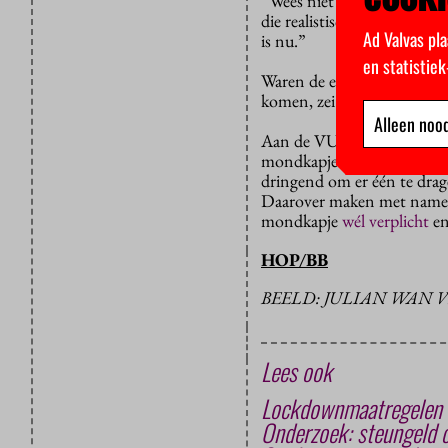
“Wees niet die eigenwijze p
die realistische Nederlande
Ad Valvas pla
is nu.”
en statistie
Waren de eerdere maatregel
komen, zei Rutte. “Als je 
Alleen nood
Aan de VU werd het tot gis
mondkapje nodig vinden of
dringend om er één te drag
Daarover maken met name 
mondkapje
wél verplicht
en
HOP/BB
BEELD: JULIAN WAN 
Lees ook
Lockdownmaatregelen s
Onderzoek: steungeld 