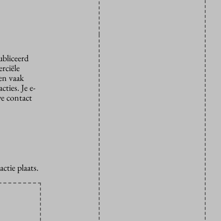
ubliceerd
rciële
den vaak
ties. Je e-
we contact
ctie plaats.