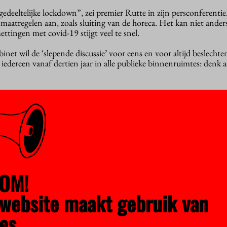
 gedeeltelijke lockdown”, zei premier Rutte in zijn persconferentie
maatregelen aan, zoals sluiting van de horeca. Het kan niet anders
ttingen met covid-19 stijgt veel te snel.
et wil de ‘slepende discussie’ voor eens en voor altijd beslechte
edereen vanaf dertien jaar in alle publieke binnenruimtes: denk a
dkapjesplicht in het voortgezet onderwijs, mbo en hoger onderw
en als je rondloopt in de bibliotheek of de kantine, zijn mondkapje
k in het mbo en het hoger onderwijs.”
alvast een ‘dringend advies’. Minister Van Engelshoven had dat ma
iew met het HOP, al hield ze formeel nog een slag om de arm.
OM!
iteiten en hogescholen voor die tijd zelf al hun huisregels zouden
het geval. Zelfs met de snel oplopende besmettingen hadden veel
website maakt gebruik van
len geen zin om mondkapjes te adviseren.
es.