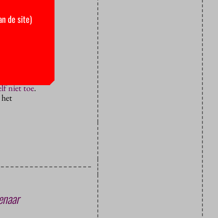
toe. “Wees
omt, en dat
an de site)
kaar te
.”
e een
den al
lf niet toe
.
 het
enaar