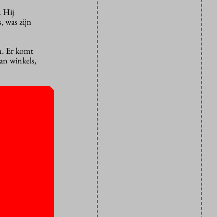
. Hij
, was zijn
n. Er komt
an winkels,
ijs. “Tussen
s straks
andag al
 hebben