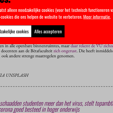
ersoon die de randjes van de regels opzoekt”, voegde Rutte eraan 
r die opstaat en zijn verantwoordelijkheid neemt als het erop aank
atst alleen noodzakelijke cookies (voor het technisch functioneren v
k-cookies die ons helpen de website te verbeteren.
Meer informatie
.
en niet goed genoeg? Mensen blijken toch nog te vaak dicht bij el
het optelt, dan hebben we het met elkaar niet goed genoeg gedaan
zakelijke cookies
Alles accepteren
teren nog aan de studenten en medewerkers zelf overgelaten of z
 niet. De Amsterdamse burgemeester adviseerde twee weken gele
en in alle openbare binnenruimtes, maar
daar rekent de VU zichze
docenten aan de Bètafaculteit
zich ongerust
. Die heeft inmiddels
 ook andere strenge maatregelen genomen.
VIA UNSPLASH
chaadden studenten meer dan het virus, stelt topambt
corona goed besteed in hoger onderwijs