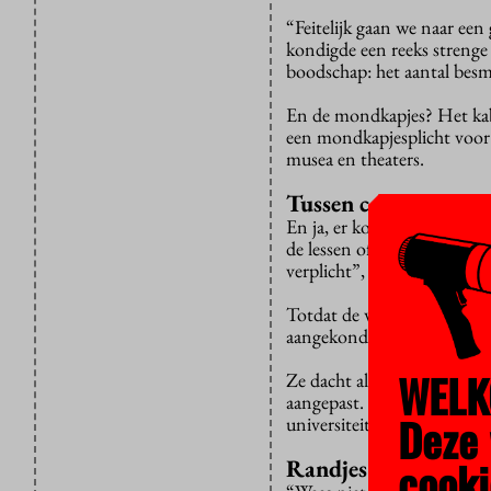
“Feitelijk gaan we naar een
kondigde een reeks strenge 
boodschap: het aantal besme
En de mondkapjes? Het kabin
een mondkapjesplicht voor i
musea en theaters.
Tussen colleges
En ja, er komt ook een mon
de lessen of colleges door, 
verplicht”, zei Rutte, “oo
Totdat de wet er is, geldt 
aangekondigd in een interv
WELK
Ze dacht alleen dat univers
aangepast. Dat blijkt niet 
Deze 
universiteiten en hogescho
cooki
Randjes