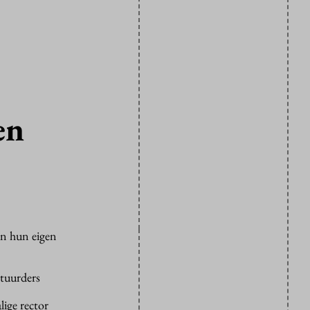
en
an hun eigen
stuurders
ige rector