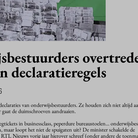
sbestuurders overtred
n declaratieregels
6
eclaraties van onderwijsbestuurders. Ze houden zich niet altijd a
r gaat de duimschroeven aandraaien.
iegtickets in businessclass, peperdure bureaustoelen… onderwijsbe
 maar loopt het niet de spuigaten uit? De minister schakelde de
 RTL Nieuws vorig jaar hierover schreef (onder andere de toenmal