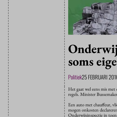
Onderwij
soms eige
Politiek
25 FEBRUARI 201
Het gaat wel eens mis met d
regels. Minister Bussemake
Een auto met chauffeur, vl
mogen onkosten declareren,
Onderwijsinspectie in toen