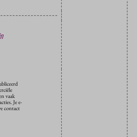
jn
ubliceerd
rciële
den vaak
ties. Je e-
we contact