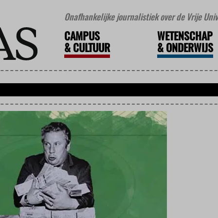
Onafhankelijke journalistiek over de Vrije Un
CAMPUS
WETENSCHAP
&
CULTUUR
&
ONDERWIJS