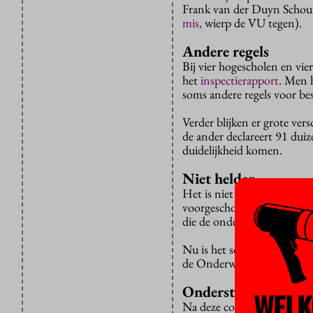
Frank van der Duyn Schoute
mis,
wierp de VU tegen).
Andere regels
Bij vier hogescholen en vier
het
inspectierapport
. Men h
soms andere regels voor bes
Verder blijken er grote vers
de ander declareert 91 duiz
duidelijkheid komen.
Niet helder
Het is niet eens helemaal h
voorgeschoten en later wee
die de onderwijsinstelling 
Nu is het soms gissen wat 
de Onderwijsinspectie niet z
Onderste steen
WELK
Na deze conclusie resten tw