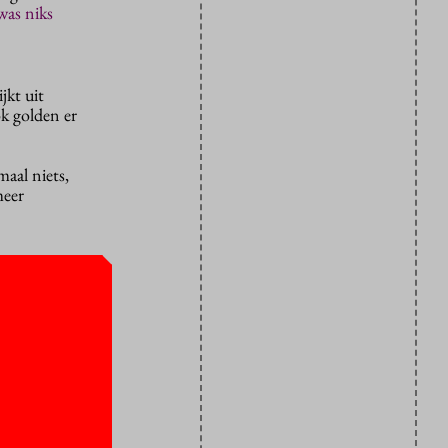
as niks
jkt uit
ok golden er
maal niets,
meer
 heeft
osten mee
en ook kan
al anders.
rijgen (met