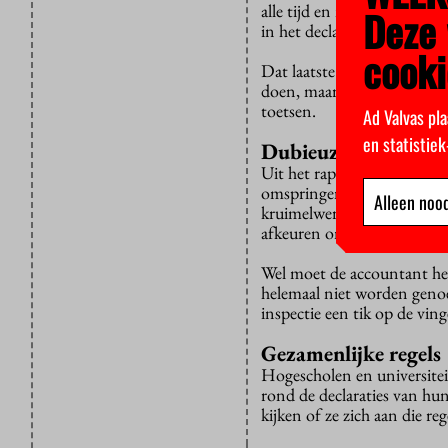
alle tijd en moeite van die
Deze 
in het declaratiegedrag van
cooki
Dat laatste heeft de voork
doen, maar wat zou dat uite
toetsen.
Ad Valvas pla
en statistie
Dubieuze declaratie
Uit het rapport wordt wel 
omspringen met hun declarat
Alleen nood
kruimelwerk zijn. De acco
afkeuren om een dubieuze d
Wel moet de accountant het
helemaal niet worden genoe
inspectie een tik op de ving
Gezamenlijke regels
Hogescholen en universitei
rond de declaraties van hun
kijken of ze zich aan die re