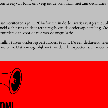
n kreeg van RTL een veeg uit de pan, maar met zijn declaraties
w
 universiteiten zijn in 2014 fouten in de declaraties vastgesteld, bli
ield zich niet aan de interne regels van de onderwijsinstelling. O
tuurders dan voor de rest van de organisatie.
chillen tussen onderwijsbestuurders te zijn. De een declareert hele
end euro. Dat kan eigenlijk niet, vinden de inspecteurs. Er moet 
elder wat een declaratie is: gaat dat om bedragen die de bestuurder
r op zijn bankrekening terugbetaald krijgt? Of tellen ook de onk
bij voorbaat voor hem of haar heeft betaald?
de onderwijsinstellingen precies vergoeden voor hun bestuurders 
omaar zien of alle declaraties terecht zijn: de administratie is over
OM!
ee opties: de inspectie kan proberen de onderste steen boven te k