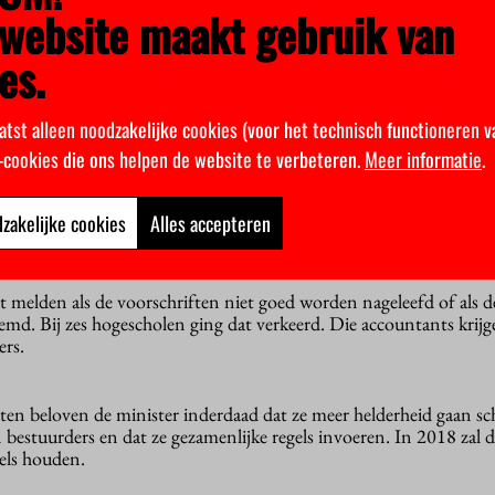
n) of de onderwijsinstellingen beloven beterschap en gaan meer in
website maakt gebruik van
 hun bestuurders.
es.
eur van de minister en de Onderwijsinspectie. Je kunt wel grondi
indelijk opleveren? Er is geen harde norm waaraan je de declarati
atst alleen noodzakelijke cookies (voor het technisch functioneren v
k-cookies die ons helpen de website te verbeteren.
Meer informatie
.
duidelijk dat hogescholen en universiteiten nogal ruimhartig kon
ies. In het hoger onderwijs gaan grote bedragen om, zodat declar
zakelijke cookies
Alles accepteren
untants zouden de jaarrekening volgens de Onderwijsinspectie no
eclaratie.
 melden als de voorschriften niet goed worden nageleefd of als de
md. Bij zes hogescholen ging dat verkeerd. Die accountants krijg
ers.
ten beloven de minister inderdaad dat ze meer helderheid gaan s
 bestuurders en dat ze gezamenlijke regels invoeren. In 2018 zal d
gels houden.