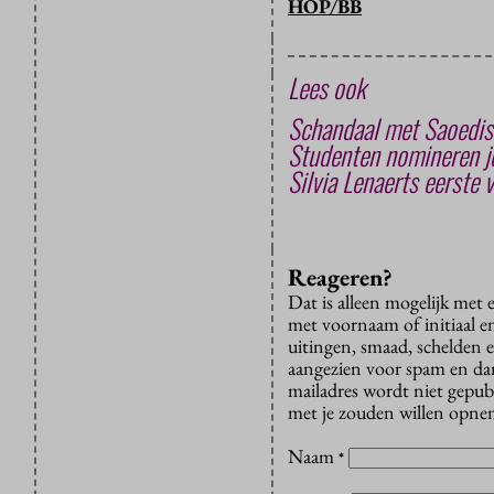
HOP/BB
Lees ook
Schandaal met Saoedisc
Studenten nomineren jo
Silvia Lenaerts eerste
Reageren?
Dat is alleen mogelijk met
met voornaam of initiaal e
uitingen, smaad, schelden e
aangezien voor spam en dan v
mailadres wordt niet gepub
met je zouden willen opnem
Naam
*