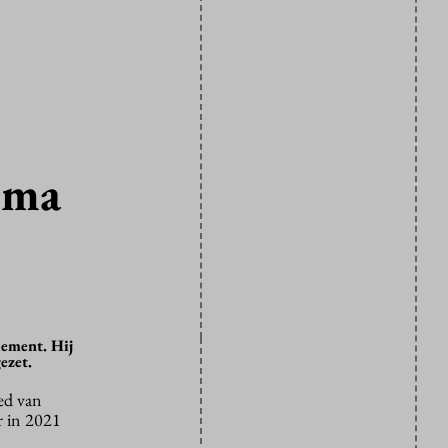
ema
lement. Hij
ezet.
ed van
r in 2021