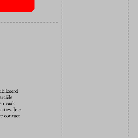
ubliceerd
rciële
den vaak
ties. Je e-
we contact