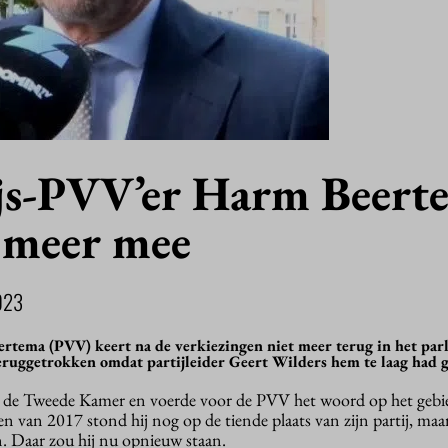
s-PVV’er Harm Beert
t meer mee
023
tema (PVV) keert na de verkiezingen niet meer terug in het par
 teruggetrokken omdat partijleider Geert Wilders hem te laag had g
n de Tweede Kamer en voerde voor de PVV het woord op het gebi
en van 2017 stond hij nog op de tiende plaats van zijn partij, maa
. Daar zou hij nu opnieuw staan.