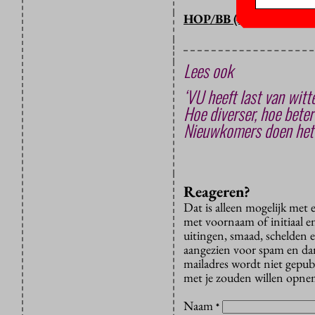
HOP/BB (LAATSTE ZIN
Lees ook
‘VU heeft last van witte
Hoe diverser, hoe beter
Nieuwkomers doen het
Reageren?
Dat is alleen mogelijk met
met voornaam of initiaal e
uitingen, smaad, schelden e
aangezien voor spam en dan v
mailadres wordt niet gepub
met je zouden willen opnem
Naam
*