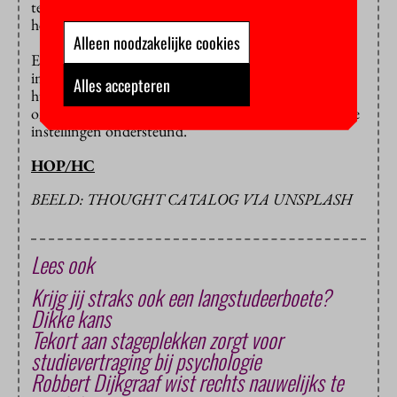
terwijl studenten relatief veel vertraging zeggen te
hebben.
Alleen noodzakelijke cookies
En hoe verging het de vertraagde onderzoekers? De
instellingen konden er in 2021 ten minste 1.429 te
Alles accepteren
hulp schieten met de NPO-middelen. Nog eens 536
onderzoekers werden vanuit de eigen middelen van de
instellingen ondersteund.
HOP/HC
BEELD: THOUGHT CATALOG VIA UNSPLASH
Lees ook
Krijg jij straks ook een langstudeerboete?
Dikke kans
Tekort aan stageplekken zorgt voor
studievertraging bij psychologie
Robbert Dijkgraaf wist rechts nauwelijks te