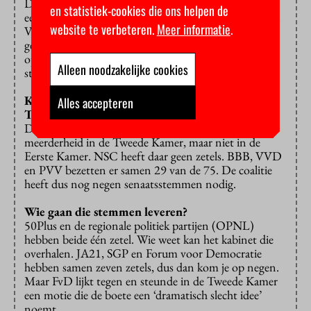
Dat ziet bijvoorbeeld NSC anders. Het moet gewoon
en statistiek-cookies die ons helpen de
een ‘prikkel’ zijn om niet al te lang te blijven studeren.
website te verbeteren.
Meer informatie
.
Voor de zomervakantie zei de VVD ook zoiets: het is
geen boete, maar een hogere eigen bijdrage. De
oppositie denkt er anders over: die ziet de druk op
Alleen noodzakelijke cookies
studenten toenemen.
Komt dit plan probleemloos door de Eerste en
Alles accepteren
Tweede Kamer?
Dat is maar de vraag. De coalitie heeft weliswaar een
meerderheid in de Tweede Kamer, maar niet in de
Eerste Kamer. NSC heeft daar geen zetels. BBB, VVD
en PVV bezetten er samen 29 van de 75. De coalitie
heeft dus nog negen senaatsstemmen nodig.
Wie gaan die stemmen leveren?
50Plus en de regionale politiek partijen (OPNL)
hebben beide één zetel. Wie weet kan het kabinet die
overhalen. JA21, SGP en Forum voor Democratie
hebben samen zeven zetels, dus dan kom je op negen.
Maar FvD lijkt tegen en steunde in de Tweede Kamer
een motie die de boete een ‘dramatisch slecht idee’
noemt.