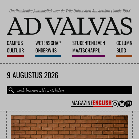
Onafhankelijke journalistiek over de Vrije Universiteit Amsterdam | Sinds 1953
CAMPUS
WETENSCHAP
STUDENTENLEVEN
COLUMN
CULTUUR
ONDERWIJS
MAATSCHAPPIJ
BLOG
9 AUGUSTUS 2026
MAGAZINE
ENGLISH