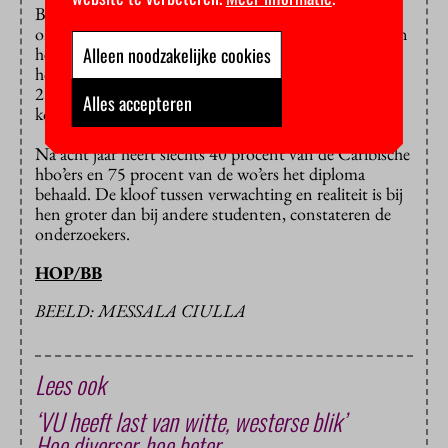
Bij haar brief zit ook een dik rapport van
onderzoeksbureau ResearchNed over de ervaringen en
Alleen noodzakelijke cookies
het studiesucces van Caribische studenten. In het
hoger onderwijs starten elk jaar zo’n 750 hbo’ers en
250 wo-studenten die uit dat deel van het koninkrijk
Alles accepteren
komen.
Na acht jaar heeft slechts 40 procent van de Caribische
hbo’ers en 75 procent van de wo’ers het diploma
behaald. De kloof tussen verwachting en realiteit is bij
hen groter dan bij andere studenten, constateren de
onderzoekers.
HOP/BB
BEELD: MESSALA CIULLA
Lees ook
‘VU heeft last van witte, westerse blik’
Hoe diverser, hoe beter