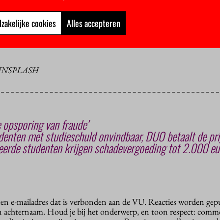
daartoe wel in staat zijn”.
zakelijke cookies
Alles accepteren
en beter waarschuwt voor de risico’s van beleggen en zal ze ook
besteden.
 UNSPLASH
 opsporing van fraude’
enten met studieschuld onvindbaar, DUO betaalt de pri
erde studenten krijgen schadevergoeding tot 2.000 eu
 een e-mailadres dat is verbonden aan de VU. Reacties worden gep
n achternaam. Houd je bij het onderwerp, en toon respect: comme