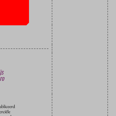
 het Nibud
js
ro
ubliceerd
rciële