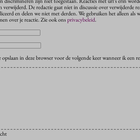
n discrimineren zijn niet toegestaan. Reacties met url’s erin wor
erwijderd. De redactie gaat niet in discussie over verwijderde reac
liceerd en delen we niet met derden. We gebruiken het alleen als 
en over je reactie. Zie ook ons
privacybeleid
.
e opslaan in deze browser voor de volgende keer wanneer ik een rea
icht