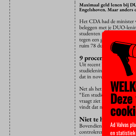
Maximaal geld lenen bij DU
Engelshoven. Maar anders d
Het CDA had de minister v
beleggen met je DUO-lening
studenten in vijf jaar tijd
tegen een gemiddeld rendeme
ruim 78 duizend euro.
9 procent belegt
Uit recent Nibud-
onderzo
studielening. Naar preciez
dat in november verschijnt,
WELK
Net als het CDA vindt min
Deze 
“Een studielening is niet 
vraagt ziet ze niets. “Het s
cooki
vindt dat niet aan de overh
Niet te handhaven
Ad Valvas pla
Bovendien zou zo’n verbod 
controleren waar ze hun gel
en statistie