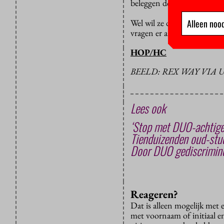
beleggen door anderen, die 
Alleen nood
Wel wil ze dat DUO student
vragen er aandacht aan te 
HOP/HC
BEELD: REX WAY VIA
Lees ook
‘Stop met DUO-achtige
Tienduizenden oud-stud
Door DUO gediscrimine
Reageren?
Dat is alleen mogelijk met
met voornaam of initiaal e