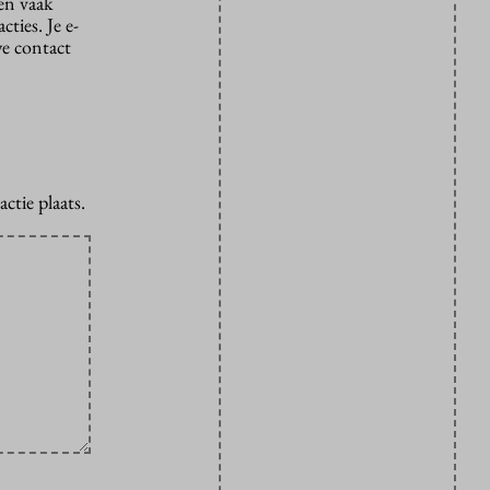
den vaak
ties. Je e-
we contact
ctie plaats.