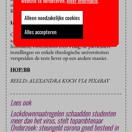
website te verbeteren.
Meer informatie
.
situatie daarom vraagt. Dinsdag stemt de Tweede
Kamer over dat wetsvoorstel.
Alleen noodzakelijke cookies
Inholland
Alles accepteren
Overigens zijn niet alle onderwijsinstellingen
aangehaakt bij Zelftestonderwijs.nl. De Hogeschool
Inholland, Hotelschool Den Haag, de particuliere
instellingen en enkele theologische universiteiten
verspreiden de tests liever op een andere manier.
HOP/BB
BEELD: ALEXANDRA KOCH VIA PIXABAY
Lees ook
Lockdownmaatregelen schaadden studenten
meer dan het virus, stelt topambtenaar
Onderzoek: steungeld corona goed besteed in