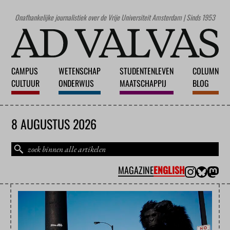
Onafhankelijke journalistiek over de Vrije Universiteit Amsterdam | Sinds 1953
CAMPUS
WETENSCHAP
STUDENTENLEVEN
COLUMN
CULTUUR
ONDERWIJS
MAATSCHAPPIJ
BLOG
8 AUGUSTUS 2026
MAGAZINE
ENGLISH