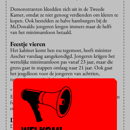
Demonstranten kleedden zich uit in de Tweede
Kamer, omdat ze niet genoeg verdienden om kleren te
kopen. Ook bestelden ze halve hamburgers bij de
McDonalds: jongeren kregen immers maar de helft
van het minimumloon betaald.
Feestje vieren
Het kabinet komt hen nu tegemoet, heeft minister
Asscher vandaag aangekondigd. Jongeren krijgen het
wettelijke minimumloon pas vanaf 23 jaar, maar die
grens gaat in stappen omlaag naar 21 jaar. Ook gaat
het jeugdloon voor de jongeren van achttien,
negentien en twintig jaar omhoog.
“Het is 1 mei Dag van de Arbeid”, zegt een tevreden
Esther Crabbendam van FNV Jong. “Dan gaan we een
feestje vieren. Het laat zien dat je iets kan veranderen
en dat het helpt om met zijn allen actie te voeren.”
Duurdere jongeren
De leeftijdsgrens van 23 jaar is decennialang