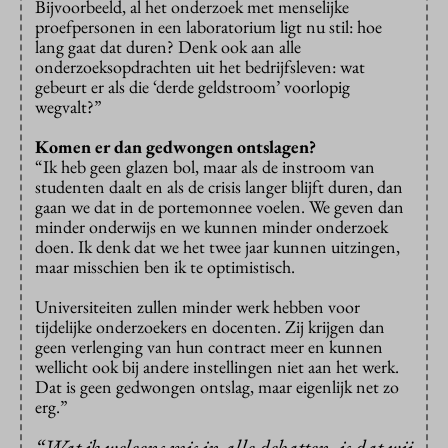
Bijvoorbeeld, al het onderzoek met menselijke
proefpersonen in een laboratorium ligt nu stil: hoe
lang gaat dat duren? Denk ook aan alle
onderzoeksopdrachten uit het bedrijfsleven: wat
gebeurt er als die ‘derde geldstroom’ voorlopig
wegvalt?”
Komen er dan gedwongen ontslagen?
“Ik heb geen glazen bol, maar als de instroom van
studenten daalt en als de crisis langer blijft duren, dan
gaan we dat in de portemonnee voelen. We geven dan
minder onderwijs en we kunnen minder onderzoek
doen. Ik denk dat we het twee jaar kunnen uitzingen,
maar misschien ben ik te optimistisch.
Universiteiten zullen minder werk hebben voor
tijdelijke onderzoekers en docenten. Zij krijgen dan
geen verlenging van hun contract meer en kunnen
wellicht ook bij andere instellingen niet aan het werk.
Dat is geen gedwongen ontslag, maar eigenlijk net zo
erg.”
“Wat ik weleens mis in alle debatten, is dat wij