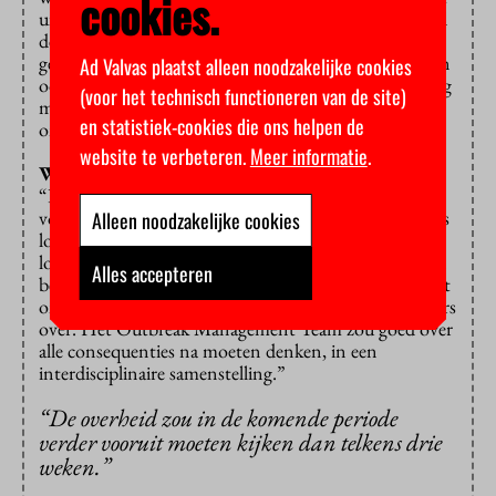
cookies.
uiteindelijk iedereen in de stad. En als wij bijvoorbeeld
de mensa’s gesloten houden en minder opdrachten
geven aan lokale ondernemers, dan vallen er misschien
Ad Valvas plaatst alleen noodzakelijke cookies
ook toeleveranciers om. We moeten er heel voorzichtig
(voor het technisch functioneren van de site)
mee zijn als we beslissingen nemen over online
en statistiek-cookies die ons helpen de
onderwijs in het komende studiejaar.”
website te verbeteren.
Meer informatie
.
Wie moet die beslissing dan nemen?
“De overheid zou in de komende periode verder
vooruit moeten kijken dan telkens drie weken. Anders
Alleen noodzakelijke cookies
loop je het risico dat allerlei sectoren vooruit gaan
lopen en eigenstandige keuzes maken die veel anderen
Alles accepteren
beïnvloeden. Nu laat de overheid de afweging over het
onderwijs bijna volledig aan de universiteitsbestuurders
over. Het Outbreak Management Team zou goed over
alle consequenties na moeten denken, in een
interdisciplinaire samenstelling.”
“De overheid zou in de komende periode
verder vooruit moeten kijken dan telkens drie
weken.”