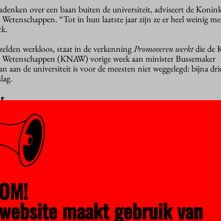
denken over een baan buiten de universiteit, adviseert de Konink
etenschappen. “Tot in hun laatste jaar zijn ze er heel weinig me
ck.
lden werkloos, staat in de verkenning
Promoveren werkt
die de 
 Wetenschappen (KNAW) vorige week aan minister Bussemaker
 aan de universiteit is voor de meesten niet weggelegd: bijna dri
lag.
it
otieopleiding meer aandacht komen voor de oriëntatie op de ar
ur in samenwerking met werkgevers. “Van oudsher is de promotie
innen de universiteit”, legt KNAW-president José van Dijck uit.
elden werkloos. Wat is dan eigenlijk het probleem?
“Kenne
an gepromoveerden en dat is goed nieuws. Maar ze worden er nau
nderzoeksschool voor mediastudies heb ik daar regelmatig opmerk
OM!
jn gewoon in dienst van hun universiteiten. Waarom moete
website maakt gebruik van
n op hun volgende baan?
“Er zijn steeds minder vaste banen aa
en er twintig jaar geleden amper en er zijn ook meer promovendi d