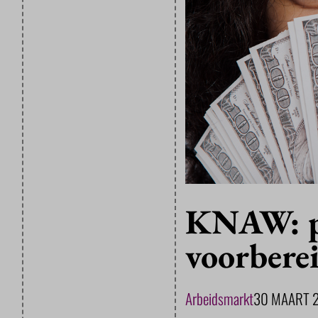
KNAW: p
voorbere
Arbeidsmarkt
30 MAART 