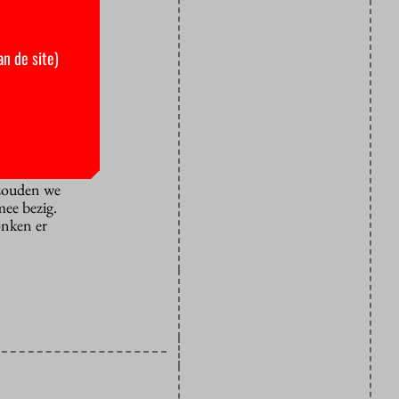
aar hun
e er best
an de site)
aats van
zijn
en maar uit
 heel gewoon
zouden we
mee bezig.
onken er