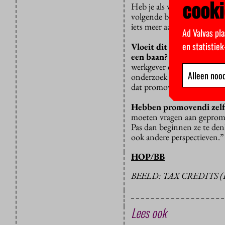
cooki
Heb je als werkgever een v
volgende baan? Ik vind van 
iets meer aan doen.”
Ad Valvas pla
en statistie
Vloeit dit idee voort uit
een baan?
“De promotie is 
werkgever en opleider tegel
Alleen nood
onderzoek doen en een proef
dat promovendi onderwijs
Hebben promovendi zelf 
moeten vragen aan gepromov
Pas dan beginnen ze te den
ook andere perspectieven.”
HOP/BB
BEELD: TAX CREDITS (
Lees ook