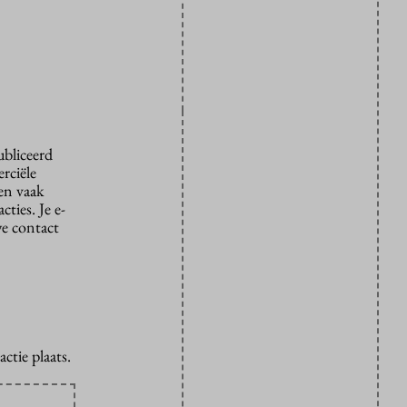
ubliceerd
rciële
den vaak
ties. Je e-
we contact
ctie plaats.