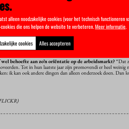
es.
erantwoordelijkheid om tijdelijke werknemers op weg te helpen n
wel. Met name in de laatste anderhalf jaar van een promotie kun j
atst alleen noodzakelijke cookies (voor het technisch functioneren v
k-cookies die ons helpen de website te verbeteren.
Meer informatie
.
 de opvatting dat de promotie eigenlijk een opleiding is in pl
een opleidingstraject tot zelfstandig onderzoeker. Universiteiten 
ijk. Een jaar of twintig geleden bestond de promotieopleiding alle
zakelijke cookies
Alles accepteren
schrift schrijven. Dat is aan het veranderen. Het is intussen al
ervaring opdoen.”
wel behoefte aan zo’n oriëntatie op de arbeidsmarkt?
“Dat 
eerden. Tot in hun laatste jaar zijn promovendi er heel weinig 
ken: ik kan ook andere dingen dan alleen onderzoek doen. Dan l
FLICKR)