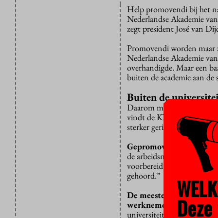
Help promovendi bij het na
Nederlandse Akademie van W
zegt president José van Dij
Promovendi worden maar ze
Nederlandse Akademie van
overhandigde. Maar een baan
buiten de academie aan de s
Buiten de universite
Daarom moet er in de prom
vindt de KNAW, bij voorke
sterker gericht op werken b
Gepromoveerden worden z
de arbeidsmarkt behoefte a
voorbereid. Binnen mijn o
gehoord.”
WELK
De meeste promovendi zi
Deze 
werknemers voorbereide
universiteit. Postdocs war