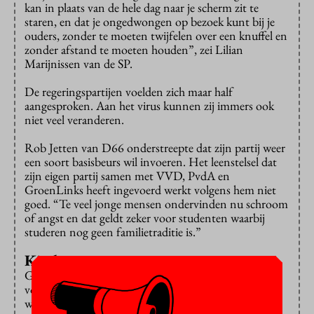
kan in plaats van de hele dag naar je scherm zit te
staren, en dat je ongedwongen op bezoek kunt bij je
ouders, zonder te moeten twijfelen over een knuffel en
zonder afstand te moeten houden”, zei Lilian
Marijnissen van de SP.
De regeringspartijen voelden zich maar half
aangesproken. Aan het virus kunnen zij immers ook
niet veel veranderen.
Rob Jetten van D66 onderstreepte dat zijn partij weer
een soort basisbeurs wil invoeren. Het leenstelsel dat
zijn eigen partij samen met VVD, PvdA en
GroenLinks heeft ingevoerd werkt volgens hem niet
goed. “Te veel jonge mensen ondervinden nu schroom
of angst en dat geldt zeker voor studenten waarbij
studeren nog geen familietraditie is.”
Kinderwens
Gert-Jan Segers van de ChristenUnie (altijd al
voorstander van een basisbeurs) wil ook de
woningmarkt aanpakken. “Stel je voor: een jong stel