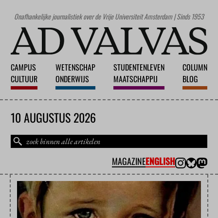
Onafhankelijke journalistiek over de Vrije Universiteit Amsterdam | Sinds 1953
CAMPUS
WETENSCHAP
STUDENTENLEVEN
COLUMN
CULTUUR
ONDERWIJS
MAATSCHAPPIJ
BLOG
10 AUGUSTUS 2026
MAGAZINE
ENGLISH