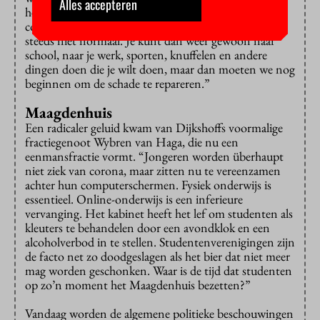
Alles accepteren
het eerst nog veel erger wordt. Als we dan straks van
corona af zijn en een vaccin hebben, dan is het nog
steeds niet normaal. Je kunt dan weer gewoon naar
school, naar je werk, sporten, knuffelen en andere
dingen doen die je wilt doen, maar dan moeten we nog
beginnen om de schade te repareren.”
Maagdenhuis
Een radicaler geluid kwam van Dijkshoffs voormalige
fractiegenoot Wybren van Haga, die nu een
eenmansfractie vormt. “Jongeren worden überhaupt
niet ziek van corona, maar zitten nu te vereenzamen
achter hun computerschermen. Fysiek onderwijs is
essentieel. Online-onderwijs is een inferieure
vervanging. Het kabinet heeft het lef om studenten als
kleuters te behandelen door een avondklok en een
alcoholverbod in te stellen. Studentenverenigingen zijn
de facto net zo doodgeslagen als het bier dat niet meer
mag worden geschonken. Waar is de tijd dat studenten
op zo’n moment het Maagdenhuis bezetten?”
Vandaag worden de algemene politieke beschouwingen