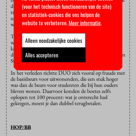
(voor het technisch functioneren van de site)
die schulden weer kunt terugvorderen. Ik zou
trouwens liever zien dat DUO haar eigen
en statistiek-cookies die ons helpen de
uitvoeringspraktijk verbetert dan dat ze achter
website te verbeteren.
Meer informatie
.
wanbetalers aangaat.”
Tot 9 oktober kunnen mensen en organisaties op het
Alleen noodzakelijke cookies
wetsvoorstel reageren. Als de kritiek volgens het
kabinet hout snijdt, worden er aanpassingen
Alles accepteren
doorgevoerd voordat het wetsvoorstel aan de Raad van
State en de Tweede Kamer wordt voorgelegd.
In het verleden richtte DUO zich vooral op fraude met
de basisbeurs voor uitwonenden, die een stuk hoger
was dan de beurs voor studenten die bij hun ouders
bleven wonen. Daarvoor konden de boetes zelfs
oplopen tot 100 procent: wat je onterecht had
gekregen, moest je dan dubbel terugbetalen.
HOP/BB